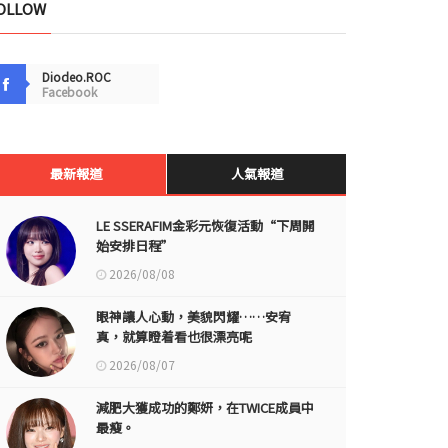
OLLOW
Diodeo.ROC
Facebook
最新報道
人氣報道
LE SSERAFIM金彩元恢復活動“下周開
始安排日程”
2026/08/08
眼神讓人心動，美貌閃耀……安宥
真，就算瞪着看也很漂亮呢
2026/08/07
減肥大獲成功的鄭妍，在TWICE成員中
最瘦。