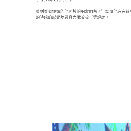
看到看著鏡頭的他照片的網友們留了’誌訓他有在這兒
的時候的感覺差異真大哦哈哈‘等評論。