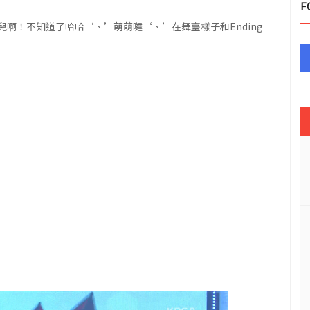
F
啊！不知道了哈哈‘、’萌萌噠‘、’在舞臺樣子和Ending