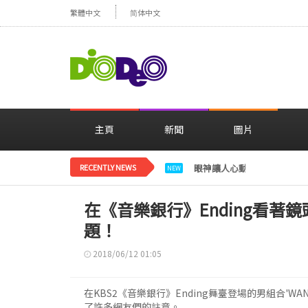
繁體中文
简体中文
主頁
新聞
圖片
RECENTLY NEWS
眼神讓人心動，美貌閃耀…
NEW
在《音樂銀行》Ending看著鏡頭
題！
2018/06/12 01:05
在KBS2《音樂銀行》Ending舞臺登場的男組合'WA
了許多網友們的註意。