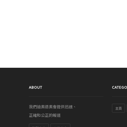
ABOUT
CATEGO
我們迪奧德奧會提供迅速、
主頁
正確和公正的報道