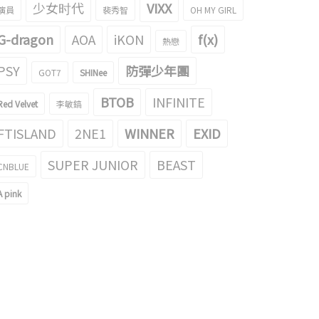
少女时代
VIXX
演員
裴秀智
OH MY GIRL
G-dragon
AOA
iKON
f(x)
熱戀
PSY
防彈少年團
GOT7
SHINee
BTOB
INFINITE
Red Velvet
李敏鎬
圓圓眼鏡的WANNA ONE 誌訓的gif
WANNA ONE 誌訓成了'冰雪奇緣'安娜
為了話題！
的結果
FTISLAND
2NE1
WINNER
EXID
018/03/19
2017/12/28
SUPER JUNIOR
BEAST
CNBLUE
A pink