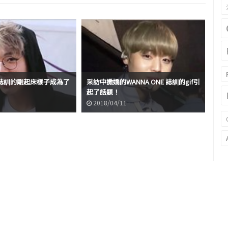
NE 誌訓的剛起床樣子成為了
采訪中撒嬌的WANNA ONE 誌訓的gif引
戴著
起了話題！
成
2018/04/11
2