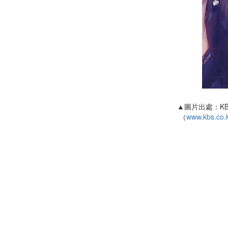
▲圖片出處：K
（
www.kbs.co.k