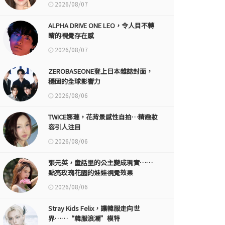
2026/08/07
ALPHA DRIVE ONE LEO，令人目不轉
睛的視覺存在感
2026/08/07
ZEROBASEONE登上日本雜誌封面，
穩固的全球影響力
2026/08/06
TWICE娜璉，花背景感性自拍…精緻妝
容引人注目
2026/08/06
張元英，童話里的公主變成現實……
點亮玫瑰花園的娃娃視覺效果
2026/08/06
Stray Kids Felix，讓韓服走向世
界……“韓服浪潮”模特