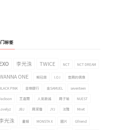
热门标签
EXO
李光洙
TWICE
NCT
NCT DREAM
WANNA ONE
賴冠霖
I.O.I
壹周的偶像
BLACK PINK
音樂銀行
金SAMUEL
seventeen
Jackson
王嘉爾
人氣歌謠
周子瑜
NUEST
Lovelyz
JBJ
周潔瓊
JYJ
泫雅
Mnet
李光洙
畫報
MONSTA X
圖片
Gfriend