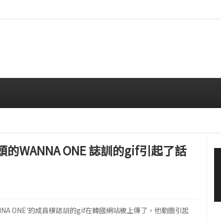
…安宥真，就算瞪着看也很漂亮呢
08/07 12:00 PM
的WANNA ONE 誌訓的gif引起了話
NNA ONE'的成員樸誌訓的gif在韓國網站被上傳了，他動圖引起