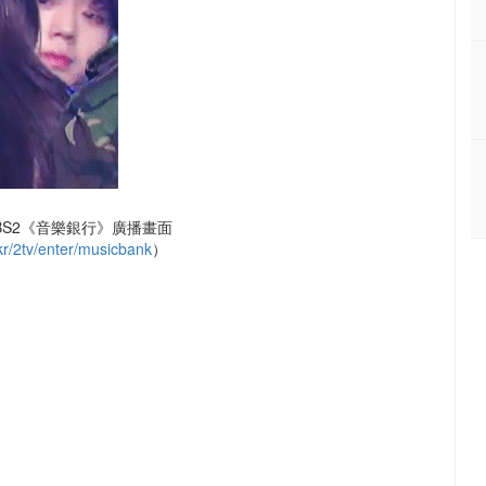
BS2《音樂銀行》廣播畫面
r/2tv/enter/musicbank
）