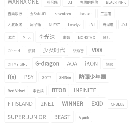
WANNA ONE
賴冠霖
I.O.I
壹周的偶像
BLACK PINK
音樂銀行
金SAMUEL
seventeen
Jackson
王嘉爾
人氣歌謠
周子瑜
NUEST
Lovelyz
JBJ
周潔瓊
JYJ
李光洙
泫雅
Mnet
畫報
MONSTA X
圖片
少女时代
VIXX
Gfriend
演員
裴秀智
G-dragon
AOA
iKON
OH MY GIRL
熱戀
f(x)
PSY
防彈少年團
GOT7
SHINee
BTOB
INFINITE
Red Velvet
李敏鎬
FTISLAND
2NE1
WINNER
EXID
CNBLUE
SUPER JUNIOR
BEAST
A pink