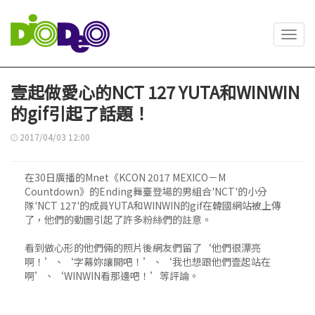
Toggl
navig
壹起做愛心的NCT 127 YUTA和WINWIN
的gif引起了話題！
2017/04/03 12:00
在30日廣播的Mnet《KCON 2017 MEXICO－M
Countdown》的Ending舞臺登場的男組合'NCT'的小分
隊'NCT 127'的成員YUTA和WINWIN的gif在韓國網站被上傳
了，他們的動圖引起了許多粉絲們的註意。
看到做心形的他們倆的照片後網友們留了‘他們很漂亮
啊！’、‘字幕妳讓開吧！’、‘我也想跟他們壹起站在
啊’、‘WINWIN看那邊吧！’等評論。