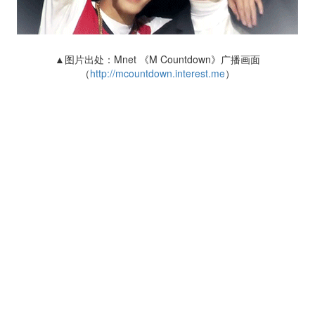
▲图片出处：Mnet 《M Countdown》广播画面
（
http://mcountdown.interest.me
）