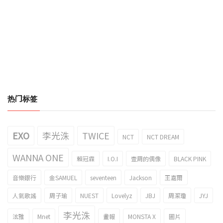
热门标签
EXO
李光洙
TWICE
NCT
NCT DREAM
WANNA ONE
賴冠霖
I.O.I
壹周的偶像
BLACK PINK
音樂銀行
金SAMUEL
seventeen
Jackson
王嘉爾
人氣歌謠
周子瑜
NUEST
Lovelyz
JBJ
周潔瓊
JYJ
李光洙
泫雅
Mnet
畫報
MONSTA X
圖片