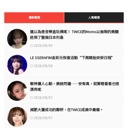
最新報道
人氣報道
還以為是音樂盒玩偶呢！ TWICE的Momo以無瑕的美腿
迷倒了整個日本列島
2026/08/09
LE SSERAFIM金彩元恢復活動“下周開始安排日程”
2026/08/08
眼神讓人心動，美貌閃耀……安宥真，就算瞪着看也很
漂亮呢
2026/08/07
減肥大獲成功的鄭妍，在TWICE成員中最瘦。
2026/08/07