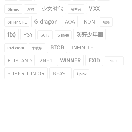
少女时代
VIXX
Gfriend
演員
裴秀智
G-dragon
AOA
iKON
OH MY GIRL
熱戀
f(x)
PSY
防彈少年團
GOT7
SHINee
BTOB
INFINITE
Red Velvet
李敏鎬
FTISLAND
2NE1
WINNER
EXID
CNBLUE
SUPER JUNIOR
BEAST
A pink