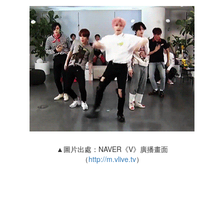
▲圖片出處：NAVER《V》廣播畫面
（
http://m.vlive.tv
）