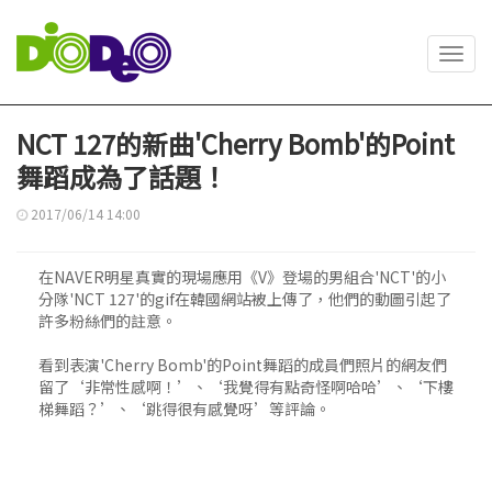
Toggl
navig
NCT 127的新曲'Cherry Bomb'的Point
舞蹈成為了話題！
2017/06/14 14:00
在NAVER明星真實的現場應用《V》登場的男組合'NCT'的小
分隊'NCT 127'的gif在韓國網站被上傳了，他們的動圖引起了
許多粉絲們的註意。
看到表演'Cherry Bomb'的Point舞蹈的成員們照片的網友們
留了‘非常性感啊！’、‘我覺得有點奇怪啊哈哈’、‘下樓
梯舞蹈？’、‘跳得很有感覺呀’等評論。