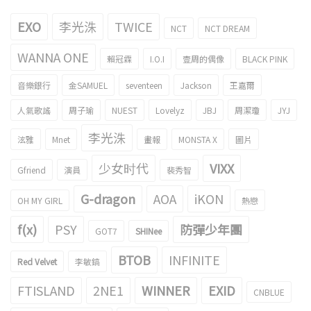
EXO
李光洙
TWICE
NCT
NCT DREAM
WANNA ONE
賴冠霖
I.O.I
壹周的偶像
BLACK PINK
音樂銀行
金SAMUEL
seventeen
Jackson
王嘉爾
人氣歌謠
周子瑜
NUEST
Lovelyz
JBJ
周潔瓊
JYJ
李光洙
泫雅
Mnet
畫報
MONSTA X
圖片
少女时代
VIXX
Gfriend
演員
裴秀智
G-dragon
AOA
iKON
OH MY GIRL
熱戀
f(x)
PSY
防彈少年團
GOT7
SHINee
BTOB
INFINITE
Red Velvet
李敏鎬
FTISLAND
2NE1
WINNER
EXID
CNBLUE