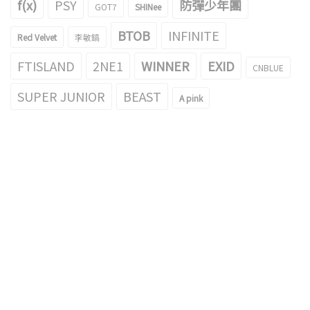
f(x)
PSY
防彈少年團
GOT7
SHINee
BTOB
INFINITE
Red Velvet
李敏鎬
FTISLAND
2NE1
WINNER
EXID
CNBLUE
SUPER JUNIOR
BEAST
A pink