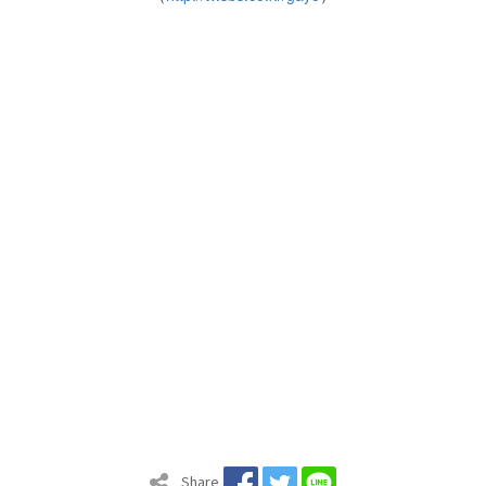
Share