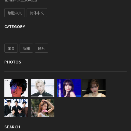
繁體中文
简体中文
CATEGORY
主頁
新聞
圖片
PHOTOS
SEARCH