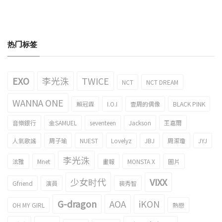
热门标签
EXO
李光洙
TWICE
NCT
NCT DREAM
WANNA ONE
賴冠霖
I.O.I
壹周的偶像
BLACK PINK
音樂銀行
金SAMUEL
seventeen
Jackson
王嘉爾
人氣歌謠
周子瑜
NUEST
Lovelyz
JBJ
周潔瓊
JYJ
李光洙
泫雅
Mnet
畫報
MONSTA X
圖片
少女时代
VIXX
Gfriend
演員
裴秀智
G-dragon
AOA
iKON
OH MY GIRL
熱戀