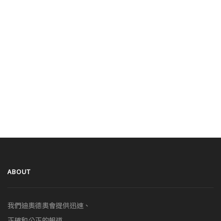
ABOUT
我們迪奧德奧會提供迅速、
正確和公正的報道