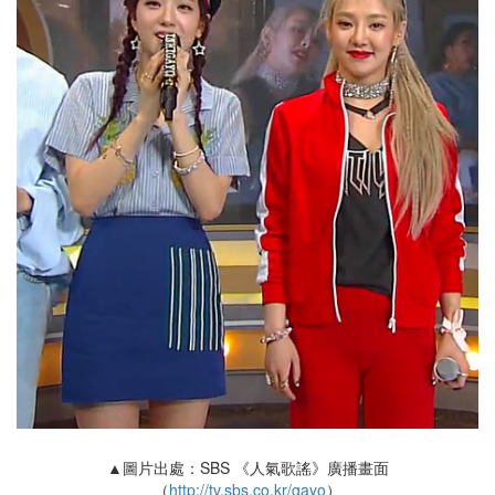
▲圖片出處：SBS 《人氣歌謠》廣播畫面
（
http://tv.sbs.co.kr/gayo
）