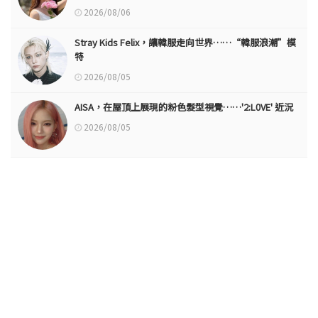
2026/08/06
Stray Kids Felix，讓韓服走向世界……“韓服浪潮”模
特
2026/08/05
AISA，在屋頂上展現的粉色髮型視覺……'2:L0VE' 近況
2026/08/05