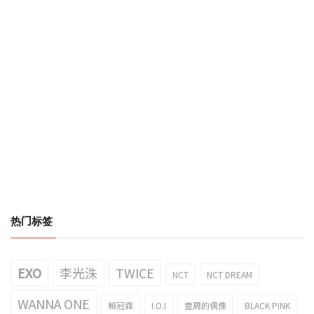
热门标签
EXO
李光洙
TWICE
NCT
NCT DREAM
WANNA ONE
賴冠霖
I.O.I
壹周的偶像
BLACK PINK