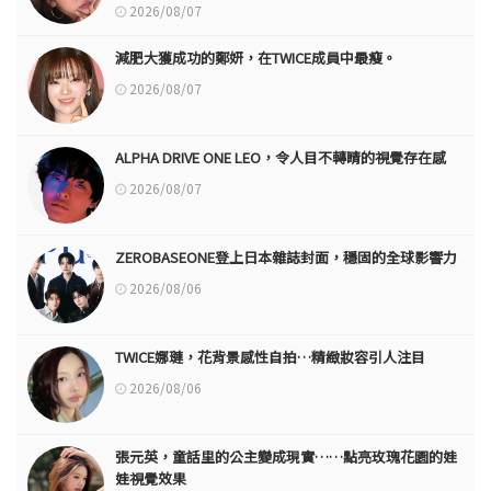
2026/08/07
減肥大獲成功的鄭妍，在TWICE成員中最瘦。
2026/08/07
ALPHA DRIVE ONE LEO，令人目不轉睛的視覺存在感
2026/08/07
ZEROBASEONE登上日本雜誌封面，穩固的全球影響力
2026/08/06
TWICE娜璉，花背景感性自拍…精緻妝容引人注目
2026/08/06
張元英，童話里的公主變成現實……點亮玫瑰花園的娃
娃視覺效果