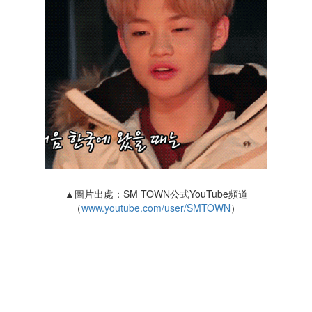
▲圖片出處：SM TOWN公式YouTube頻道
（
www.youtube.com/user/SMTOWN
）