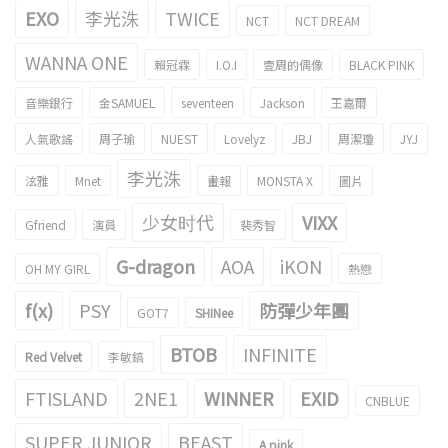
EXO
李光洙
TWICE
NCT
NCT DREAM
WANNA ONE
賴冠霖
I.O.I
壹周的偶像
BLACK PINK
音樂銀行
金SAMUEL
seventeen
Jackson
王嘉爾
人氣歌謠
周子瑜
NUEST
Lovelyz
JBJ
周潔瓊
JYJ
李光洙
泫雅
Mnet
畫報
MONSTA X
圖片
少女时代
VIXX
Gfriend
演員
裴秀智
G-dragon
AOA
iKON
OH MY GIRL
熱戀
f(x)
PSY
防彈少年團
GOT7
SHINee
BTOB
INFINITE
Red Velvet
李敏鎬
FTISLAND
2NE1
WINNER
EXID
CNBLUE
SUPER JUNIOR
BEAST
A pink