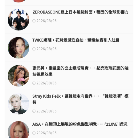
ZEROBASEONE登上日本雜誌封面，穩固的全球影響力
2026/08/06
TWICE娜璉，花背景感性自拍…精緻妝容引人注目
2026/08/06
張元英，童話里的公主變成現實……點亮玫瑰花園的娃
娃視覺效果
2026/08/06
Stray Kids Felix，讓韓服走向世界……“韓服浪潮”模
特
2026/08/05
AISA，在屋頂上展現的粉色髮型視覺……'2:L0VE' 近況
2026/08/05