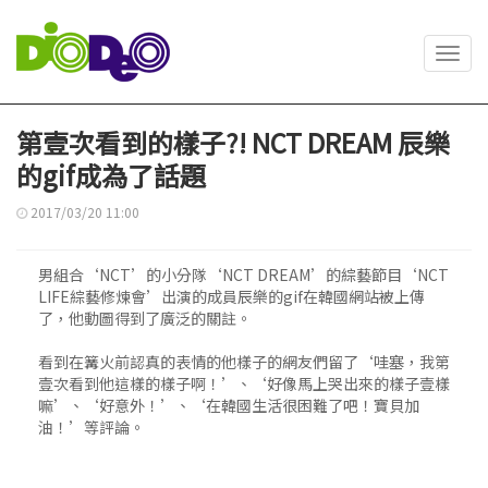
Toggl
navig
第壹次看到的樣子?! NCT DREAM 辰樂
的gif成為了話題
2017/03/20 11:00
男組合‘NCT’的小分隊‘NCT DREAM’的綜藝節目‘NCT
LIFE綜藝修煉會’出演的成員辰樂的gif在韓國網站被上傳
了，他動圖得到了廣泛的關註。
看到在篝火前認真的表情的他樣子的網友們留了‘哇塞，我第
壹次看到他這樣的樣子啊！’、‘好像馬上哭出來的樣子壹樣
嘛’、‘好意外！’、‘在韓國生活很困難了吧！寶貝加
油！’等評論。