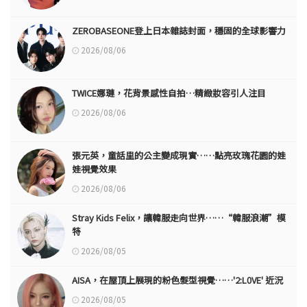
ZEROBASEONE登上日本雜誌封面，穩固的全球影響力
2026/08/06
TWICE娜璉，花背景感性自拍…精緻妝容引人注目
2026/08/06
張元英，童話里的公主變成現實……點亮玫瑰花園的娃
娃視覺效果
2026/08/06
Stray Kids Felix，讓韓服走向世界……“韓服浪潮”模
特
2026/08/05
AISA，在屋頂上展現的粉色髮型視覺……'2:L0VE' 近況
2026/08/05