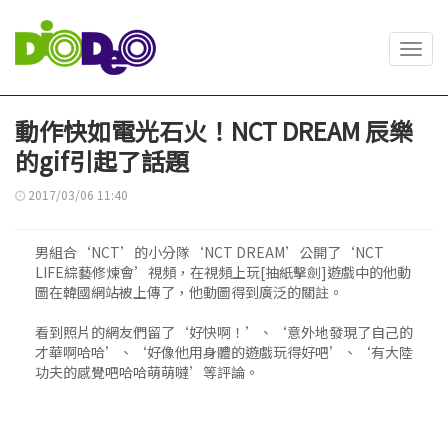
Toggl
navig
動作快如電光石火！NCT DREAM 辰樂
的gif引起了話題
2017/03/06 11:40
男組合‘NCT’的小分隊‘NCT DREAM’公開了‘NCT
LIFE綜藝修煉會’視頻，在視頻上玩[抽紙擊劍]遊戲中的他動
圖在韓國網站被上傳了，他動圖得到廣泛的關註。
看到照片的網友們留了‘好快啊！’、‘意外地發現了自己的
才華啊哈哈’、‘好像他用身體的遊戲玩得好吧’、‘有大陸
功夫的感覺吧哈哈萌萌噠’等評論。