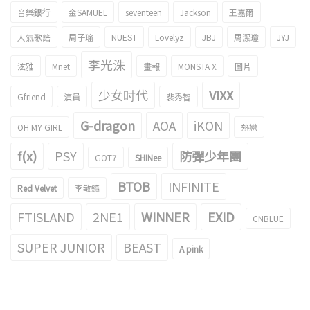
音樂銀行
金SAMUEL
seventeen
Jackson
王嘉爾
人氣歌謠
周子瑜
NUEST
Lovelyz
JBJ
周潔瓊
JYJ
李光洙
泫雅
Mnet
畫報
MONSTA X
圖片
少女时代
VIXX
Gfriend
演員
裴秀智
G-dragon
AOA
iKON
OH MY GIRL
熱戀
f(x)
PSY
防彈少年團
GOT7
SHINee
BTOB
INFINITE
Red Velvet
李敏鎬
FTISLAND
2NE1
WINNER
EXID
CNBLUE
SUPER JUNIOR
BEAST
A pink