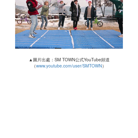
▲圖片出處：SM TOWN公式YouTube頻道
（
www.youtube.com/user/SMTOWN
）