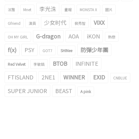
李光洙
泫雅
Mnet
畫報
MONSTA X
圖片
少女时代
VIXX
Gfriend
演員
裴秀智
G-dragon
AOA
iKON
OH MY GIRL
熱戀
f(x)
PSY
防彈少年團
GOT7
SHINee
BTOB
INFINITE
Red Velvet
李敏鎬
FTISLAND
2NE1
WINNER
EXID
CNBLUE
SUPER JUNIOR
BEAST
A pink