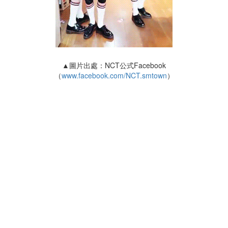
▲圖片出處：NCT公式Facebook
（
www.facebook.com/NCT.smtown
）