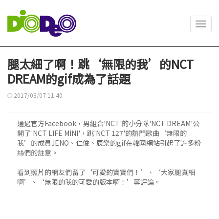
Toggl
navig
腿太細了啊！跳‘無限的我’的NCT
DREAM的gif成為了話題
2017/03/07 11:40
通過官方Facebook，男組合'NCT'的小分隊'NCT DREAM'公
開了'NCT LIFE MINI'，跳'NCT 127'的熱門歌曲‘無限的
我’的成員JENO、仁俊、辰樂的gif在韓國網站引起了許多粉
絲們的註意。
看到照片的網友們留了‘可愛的寶寶們！’、‘大家腿真細
啊’、‘無限的我的可愛的版本啊！’等評論。