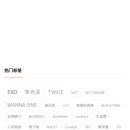
热门标签
EXO
李光洙
TWICE
NCT
NCT DREAM
WANNA ONE
賴冠霖
I.O.I
壹周的偶像
BLACK PINK
音樂銀行
金SAMUEL
seventeen
Jackson
王嘉爾
人氣歌謠
周子瑜
NUEST
Lovelyz
JBJ
周潔瓊
JYJ