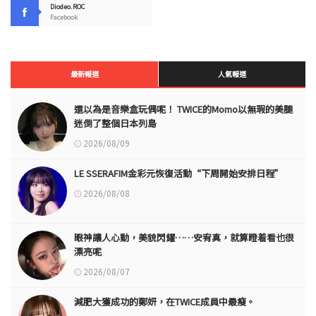
Diodeo.ROC
Facebook
最新報道
人氣報道
還以為是音樂盒玩偶呢！ TWICE的Momo以無瑕的美腿
迷倒了整個日本列島
2026/08/09
LE SSERAFIM金彩元恢復活動“下周開始安排日程”
2026/08/08
眼神讓人心動，美貌閃耀……安宥真，就算瞪着看也很
漂亮呢
2026/08/07
減肥大獲成功的鄭妍，在TWICE成員中最瘦。