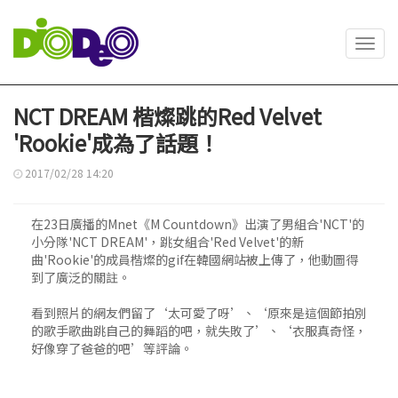
Toggl
navig
NCT DREAM 楷燦跳的Red Velvet
'Rookie'成為了話題！
2017/02/28 14:20
在23日廣播的Mnet《M Countdown》出演了男組合'NCT'的
小分隊'NCT DREAM'，跳女組合'Red Velvet'的新
曲'Rookie'的成員楷燦的gif在韓國網站被上傳了，他動圖得
到了廣泛的關註。
看到照片的網友們留了‘太可愛了呀’、‘原來是這個節拍別
的歌手歌曲跳自己的舞蹈的吧，就失敗了’、‘衣服真奇怪，
好像穿了爸爸的吧’等評論。