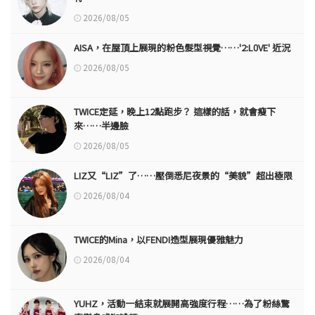
2026/08/05
AISA，在屋頂上展現的粉色髮型視覺……'2:L0VE' 近況
2026/08/05
TWICE定延，晚上12點跑步？ 這樣的話，就會瘦下
來……半邊臉
2026/08/05
LIZ又“LIZ”了……壓倒悉尼夜景的“美貌”超出極限
2026/08/04
TWICE的Mina，以FENDI造型展現優雅魅力
2026/08/04
YUHZ，活動一結束就展開高強度行程……為了粉絲驚