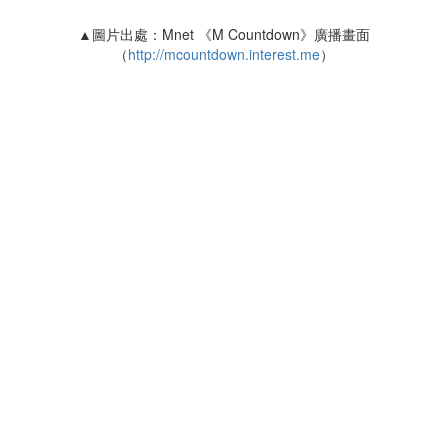
▲圖片出處：Mnet 《M Countdown》廣播畫面
（
http://mcountdown.interest.me
）