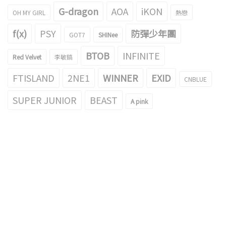
G-dragon
AOA
iKON
OH MY GIRL
熱戀
f(x)
PSY
防彈少年團
GOT7
SHINee
BTOB
INFINITE
Red Velvet
李敏鎬
FTISLAND
2NE1
WINNER
EXID
CNBLUE
SUPER JUNIOR
BEAST
A pink