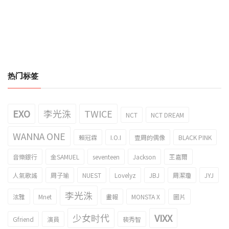
热门标签
EXO
李光洙
TWICE
NCT
NCT DREAM
WANNA ONE
賴冠霖
I.O.I
壹周的偶像
BLACK PINK
音樂銀行
金SAMUEL
seventeen
Jackson
王嘉爾
人氣歌謠
周子瑜
NUEST
Lovelyz
JBJ
周潔瓊
JYJ
李光洙
泫雅
Mnet
畫報
MONSTA X
圖片
少女时代
VIXX
Gfriend
演員
裴秀智