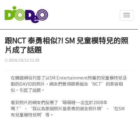
Toggl
navig
跟NCT 泰勇相似?! SM 兒童模特兒的照
片成了話題
2016/10/12 11:35
在韓國網站刊登了以SM Entertainment所屬的兒童模特兒活
動的DAVID的照片，網友們覺得跟男組合‘NCT’的泰容相
似，引起了話題。
看到照片的網友們反應了‘萌萌噠~~出生於2008年
嗎？’、‘我以為那個照片是泰勇的過去照片啊’、‘在SM
有兒童模特兒啊’等。