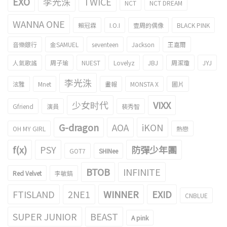
EXO
李光洙
TWICE
NCT
NCT DREAM
WANNA ONE
賴冠霖
I.O.I
壹周的偶像
BLACK PINK
音樂銀行
金SAMUEL
seventeen
Jackson
王嘉爾
人氣歌謠
周子瑜
NUEST
Lovelyz
JBJ
周潔瓊
JYJ
李光洙
泫雅
Mnet
畫報
MONSTA X
圖片
少女时代
VIXX
Gfriend
演員
裴秀智
G-dragon
AOA
iKON
OH MY GIRL
熱戀
f(x)
PSY
防彈少年團
GOT7
SHINee
BTOB
INFINITE
Red Velvet
李敏鎬
FTISLAND
2NE1
WINNER
EXID
CNBLUE
SUPER JUNIOR
BEAST
A pink