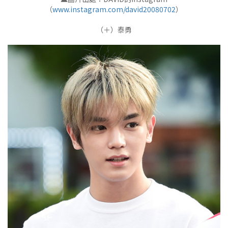
（
www.instagram.com/david20080702
）
（＋）泰勇