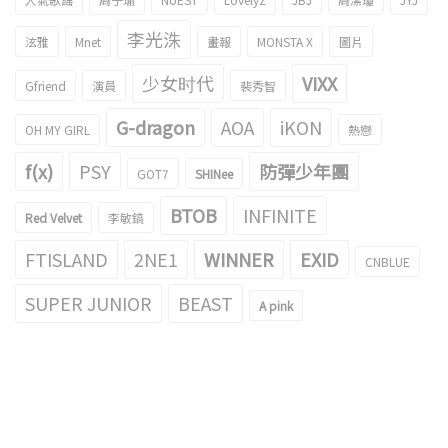
李光洙
泫雅
Mnet
畫報
MONSTA X
圖片
少女时代
VIXX
Gfriend
演員
裴秀智
G-dragon
AOA
iKON
OH MY GIRL
熱戀
f(x)
PSY
防彈少年團
GOT7
SHINee
BTOB
INFINITE
Red Velvet
李敏鎬
FTISLAND
2NE1
WINNER
EXID
CNBLUE
SUPER JUNIOR
BEAST
A pink