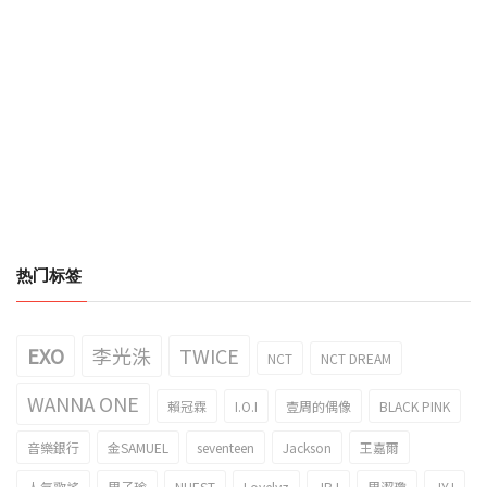
热门标签
EXO
李光洙
TWICE
NCT
NCT DREAM
WANNA ONE
賴冠霖
I.O.I
壹周的偶像
BLACK PINK
音樂銀行
金SAMUEL
seventeen
Jackson
王嘉爾
人氣歌謠
周子瑜
NUEST
Lovelyz
JBJ
周潔瓊
JYJ