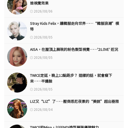
娃視覺效果
2026/08/06
Stray Kids Felix，讓韓服走向世界……“韓服浪潮”模
特
2026/08/05
AISA，在屋頂上展現的粉色髮型視覺……'2:L0VE' 近況
2026/08/05
TWICE定延，晚上12點跑步？ 這樣的話，就會瘦下
來……半邊臉
2026/08/05
LIZ又“LIZ”了……壓倒悉尼夜景的“美貌”超出極限
2026/08/04
TWICE的Mina，以FENDI造型展現優雅魅力