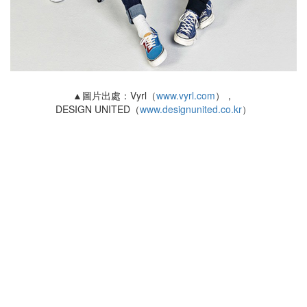
▲圖片出處：Vyrl（
www.vyrl.com
），
DESIGN UNITED（
www.designunited.co.kr
）