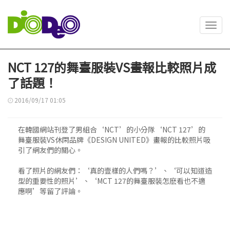
Toggl
navig
NCT 127的舞臺服裝VS畫報比較照片成
了話題！
2016/09/17 01:05
在韓國網站刊登了男組合‘NCT’的小分隊‘NCT 127’的
舞臺服裝VS休閑品牌《DESIGN UNITED》畫報的比較照片吸
引了網友們的關心。
看了照片的網友們：‘真的壹樣的人們嗎？’、‘可以知道造
型的重要性的照片’、‘MCT 127的舞臺服裝怎麽看也不適
應啊’等留了評論。