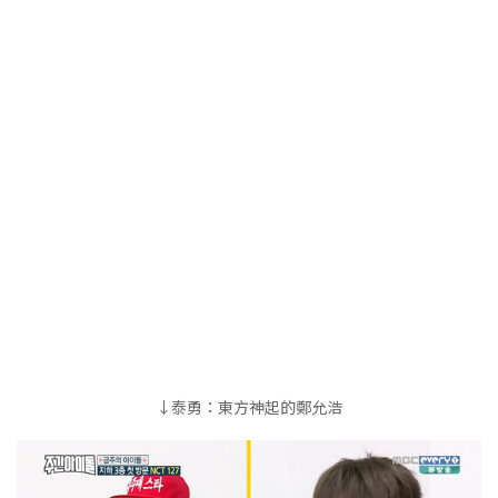
↓泰勇：東方神起的鄭允浩