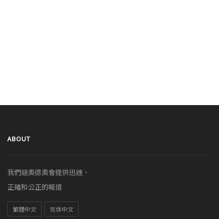
ABOUT
我們迪奧德奧會提供迅速、
正確和公正的報道
繁體中文
简体中文