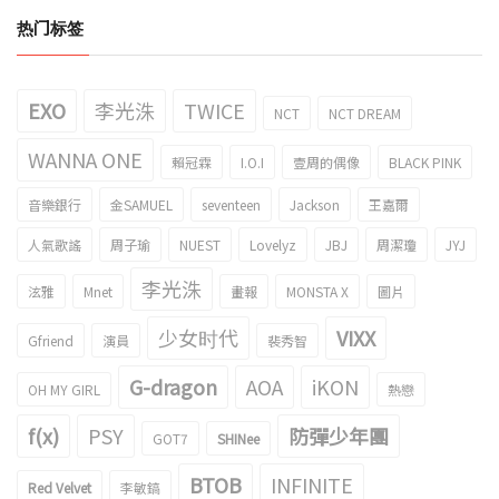
热门标签
EXO
李光洙
TWICE
NCT
NCT DREAM
WANNA ONE
賴冠霖
I.O.I
壹周的偶像
BLACK PINK
音樂銀行
金SAMUEL
seventeen
Jackson
王嘉爾
人氣歌謠
周子瑜
NUEST
Lovelyz
JBJ
周潔瓊
JYJ
李光洙
泫雅
Mnet
畫報
MONSTA X
圖片
少女时代
VIXX
Gfriend
演員
裴秀智
G-dragon
AOA
iKON
OH MY GIRL
熱戀
f(x)
PSY
防彈少年團
GOT7
SHINee
BTOB
INFINITE
Red Velvet
李敏鎬