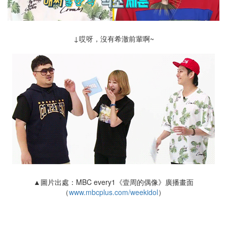
↓哎呀，沒有希澈前輩啊~
▲圖片出處：MBC every1《壹周的偶像》廣播畫面
（
www.mbcplus.com/weekidol
）