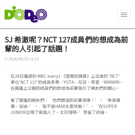
Toggl
navig
SJ 希澈呢？NCT 127成員們的想成為前
輩的人引起了話題！
2016/08/29 11:15
在24日播過的 MBC every1 《壹周的偶像》上出演的 'NCT'
單位'NCT 127'的成員泰勇、YUTA、在玹、泰壹、WINWIN，
在廣播上公開的成員們的想成為前輩吸引了網友們的關心。
看了廣播的網友們：‘他們跟說的前輩很像！’、‘希澈哥
哥，加油~’、‘是不是HANI太喜悅嘛！’、‘在SUPER
JUNIOR出現了兩個人了，太可惜啊~’等留了評論。