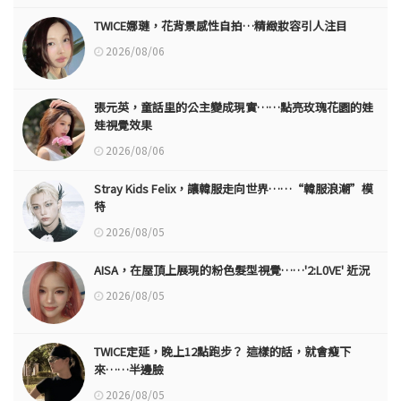
TWICE娜璉，花背景感性自拍…精緻妝容引人注目
2026/08/06
張元英，童話里的公主變成現實……點亮玫瑰花園的娃
娃視覺效果
2026/08/06
Stray Kids Felix，讓韓服走向世界……“韓服浪潮”模
特
2026/08/05
AISA，在屋頂上展現的粉色髮型視覺……'2:L0VE' 近況
2026/08/05
TWICE定延，晚上12點跑步？ 這樣的話，就會瘦下
來……半邊臉
2026/08/05