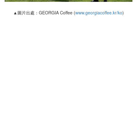
▲圖片出處：GEORGIA Coffee (
www.georgiacoffee.kr/ko
)