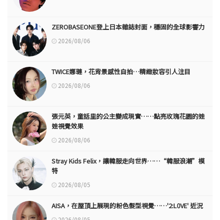
ZEROBASEONE登上日本雜誌封面，穩固的全球影響力
2026/08/06
TWICE娜璉，花背景感性自拍…精緻妝容引人注目
2026/08/06
張元英，童話里的公主變成現實……點亮玫瑰花園的娃
娃視覺效果
2026/08/06
Stray Kids Felix，讓韓服走向世界……“韓服浪潮”模
特
2026/08/05
AISA，在屋頂上展現的粉色髮型視覺……'2:L0VE' 近況
2026/08/05