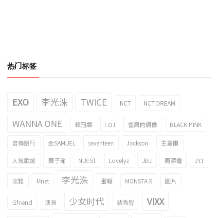
热门标签
EXO
李光洙
TWICE
NCT
NCT DREAM
WANNA ONE
賴冠霖
I.O.I
壹周的偶像
BLACK PINK
音樂銀行
金SAMUEL
seventeen
Jackson
王嘉爾
人氣歌謠
周子瑜
NUEST
Lovelyz
JBJ
周潔瓊
JYJ
李光洙
泫雅
Mnet
畫報
MONSTA X
圖片
少女时代
VIXX
Gfriend
演員
裴秀智