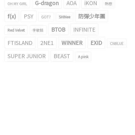
G-dragon
AOA
iKON
OH MY GIRL
熱戀
f(x)
PSY
防彈少年團
GOT7
SHINee
BTOB
INFINITE
Red Velvet
李敏鎬
FTISLAND
2NE1
WINNER
EXID
CNBLUE
SUPER JUNIOR
BEAST
A pink