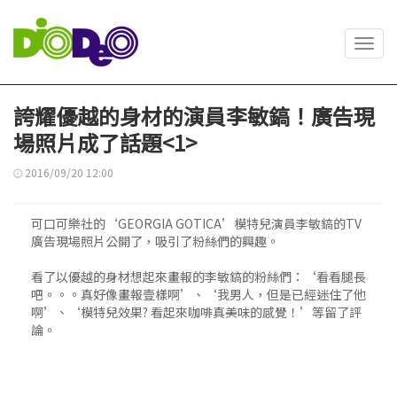
Toggl
navig
誇耀優越的身材的演員李敏鎬！廣告現
場照片成了話題<1>
2016/09/20 12:00
可口可樂社的‘GEORGIA GOTICA’模特兒演員李敏鎬的TV
廣告現場照片公開了，吸引了粉絲們的興趣。
看了以優越的身材想起來畫報的李敏鎬的粉絲們：‘看看腿長
吧。。。真好像畫報壹樣啊’、‘我男人，但是已經迷住了他
啊’、‘模特兒效果? 看起來咖啡真美味的感覺！’等留了評
論。