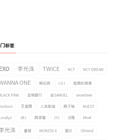
热门标签
EXO
李光洙
TWICE
NCT
NCT DREAM
WANNA ONE
賴冠霖
I.O.I
壹周的偶像
BLACK PINK
音樂銀行
金SAMUEL
seventeen
Jackson
王嘉爾
人氣歌謠
周子瑜
NUEST
Lovelyz
JBJ
周潔瓊
JYJ
泫雅
Mnet
李光洙
畫報
MONSTA X
圖片
Gfriend