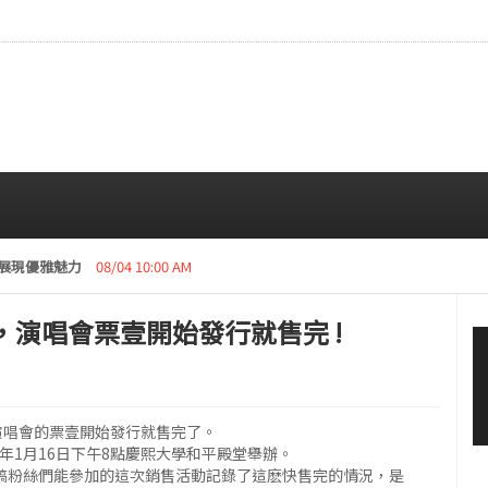
造型展現優雅魅力
08/04 10:00 AM
，演唱會票壹開始發行就售完 !
為演唱會的票壹開始發行就售完了。
16年1月16日下午8點慶熙大學和平殿堂舉辦。
只李敏鎬粉絲們能參加的這次銷售活動記錄了這麽快售完的情況，是