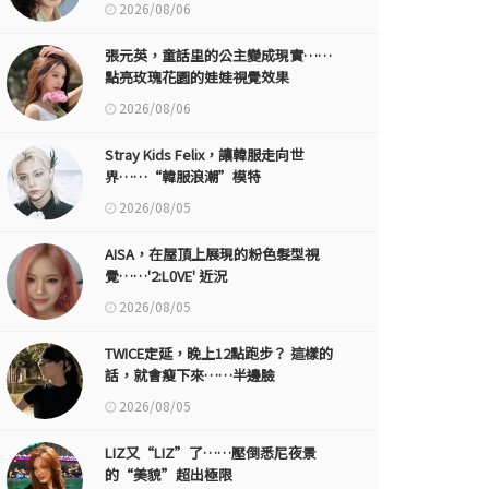
2026/08/06
張元英，童話里的公主變成現實……
點亮玫瑰花園的娃娃視覺效果
2026/08/06
Stray Kids Felix，讓韓服走向世
界……“韓服浪潮”模特
2026/08/05
AISA，在屋頂上展現的粉色髮型視
覺……'2:L0VE' 近況
2026/08/05
TWICE定延，晚上12點跑步？ 這樣的
話，就會瘦下來……半邊臉
2026/08/05
LIZ又“LIZ”了……壓倒悉尼夜景
的“美貌”超出極限