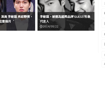
智 和 演員 李敏鎬 承認戀情，
李敏鎬，被選爲國際品牌'GUESS'形象
往壹個月‘
代言人
2014/08/22