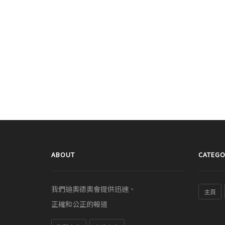
ABOUT
CATEGO
我們迪奧德奧會提供迅速、
主頁
正確和公正的報道