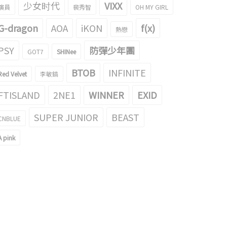
少女时代
VIXX
演員
裴秀智
OH MY GIRL
G-dragon
AOA
iKON
f(x)
熱戀
PSY
防彈少年團
GOT7
SHINee
BTOB
INFINITE
Red Velvet
李敏鎬
FTISLAND
2NE1
WINNER
EXID
SUPER JUNIOR
BEAST
CNBLUE
A pink