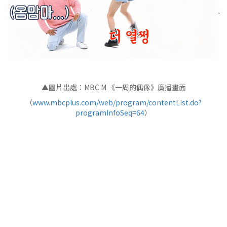
▲圖片出處：MBC M 《一周的偶像》廣播畫面
（
www.mbcplus.com/web/program/contentList.do?
programInfoSeq=64
）