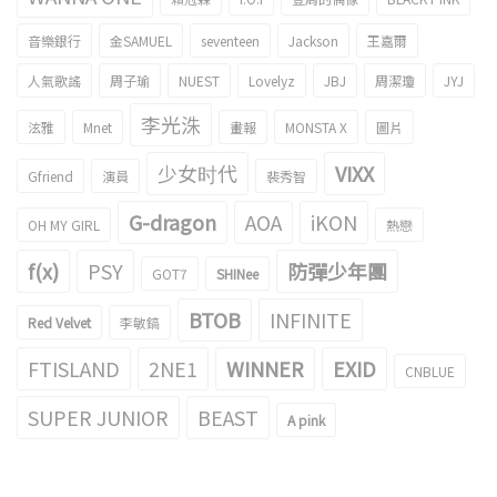
音樂銀行
金SAMUEL
seventeen
Jackson
王嘉爾
人氣歌謠
周子瑜
NUEST
Lovelyz
JBJ
周潔瓊
JYJ
李光洙
泫雅
Mnet
畫報
MONSTA X
圖片
少女时代
VIXX
Gfriend
演員
裴秀智
G-dragon
AOA
iKON
OH MY GIRL
熱戀
f(x)
PSY
防彈少年團
GOT7
SHINee
BTOB
INFINITE
Red Velvet
李敏鎬
FTISLAND
2NE1
WINNER
EXID
CNBLUE
SUPER JUNIOR
BEAST
A pink