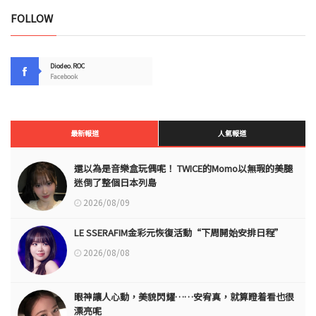
FOLLOW
Diodeo.ROC
Facebook
最新報道
人氣報道
還以為是音樂盒玩偶呢！ TWICE的Momo以無瑕的美腿
迷倒了整個日本列島
2026/08/09
LE SSERAFIM金彩元恢復活動“下周開始安排日程”
2026/08/08
眼神讓人心動，美貌閃耀……安宥真，就算瞪着看也很
漂亮呢