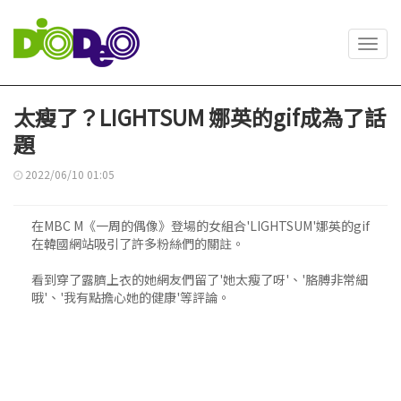
Toggl
navig
太瘦了？LIGHTSUM 娜英的gif成為了話
題
2022/06/10 01:05
在MBC M《一周的偶像》登場的女組合'LIGHTSUM'娜英的gif
在韓國網站吸引了許多粉絲們的關註。
看到穿了露臍上衣的她網友們留了'她太瘦了呀'、'胳膊非常細
哦'、'我有點擔心她的健康'等評論。