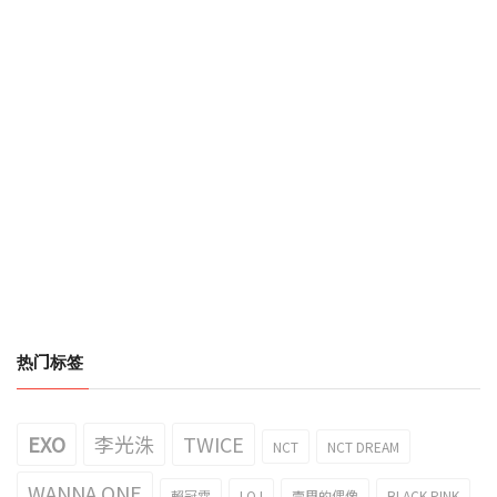
热门标签
EXO
李光洙
TWICE
NCT
NCT DREAM
WANNA ONE
賴冠霖
I.O.I
壹周的偶像
BLACK PINK