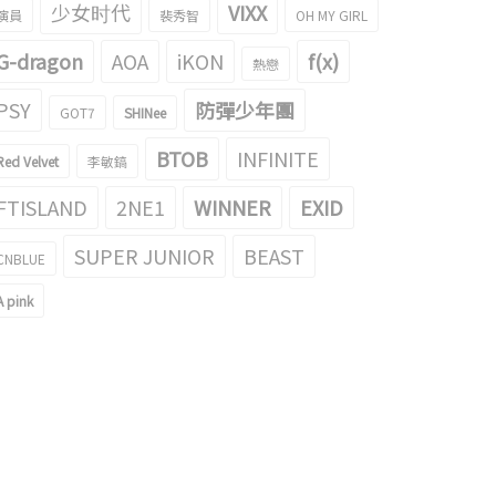
少女时代
VIXX
演員
裴秀智
OH MY GIRL
G-dragon
AOA
iKON
f(x)
熱戀
PSY
防彈少年團
GOT7
SHINee
BTOB
INFINITE
Red Velvet
李敏鎬
FTISLAND
2NE1
WINNER
EXID
SUPER JUNIOR
BEAST
CNBLUE
A pink