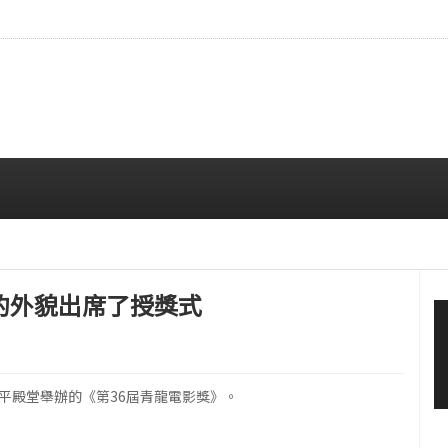
…安宥真，就算瞪着看也很漂亮呢
08/07 12:00 PM
的外貌出席了授獎式
平殿堂舉辦的《第36屆青龍電影獎》。