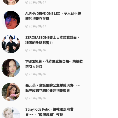
2026/08/07
ALPHA DRIVE ONE LEO，令人目不轉
睛的視覺存在感
2026/08/07
ZEROBASEONE登上日本雜誌封面，
穩固的全球影響力
2026/08/06
TWICE娜璉，花背景感性自拍…精緻妝
容引人注目
2026/08/06
張元英，童話里的公主變成現實……
點亮玫瑰花園的娃娃視覺效果
2026/08/06
Stray Kids Felix，讓韓服走向世
界……“韓服浪潮”模特