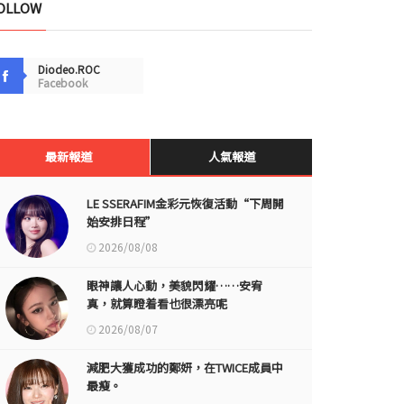
OLLOW
Diodeo.ROC
Facebook
最新報道
人氣報道
LE SSERAFIM金彩元恢復活動“下周開
始安排日程”
2026/08/08
眼神讓人心動，美貌閃耀……安宥
真，就算瞪着看也很漂亮呢
2026/08/07
減肥大獲成功的鄭妍，在TWICE成員中
最瘦。