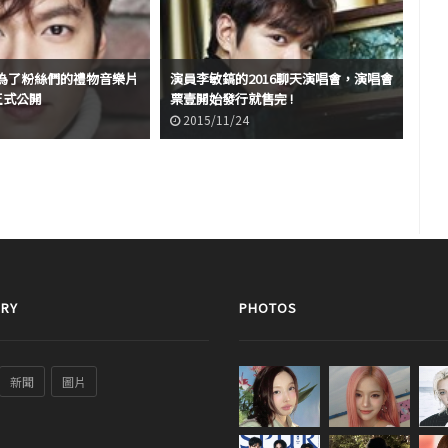
為了粉絲們的禮物音樂片
演員李敏鎬的2016聊天演唱會，演唱會
》正式公開
票壹開始發行就售完 !
李敏
2015/11/24
2
RY
PHOTOS
新聞
圖片