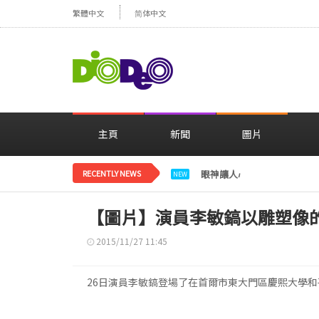
繁體中文
简体中文
主頁
新聞
圖片
RECENTLY NEWS
眼神讓人心動，美貌閃耀…
NEW
【圖片】演員李敏鎬以雕塑像
2015/11/27 11:45
26日演員李敏鎬登場了在首爾市東大門區慶熙大學和