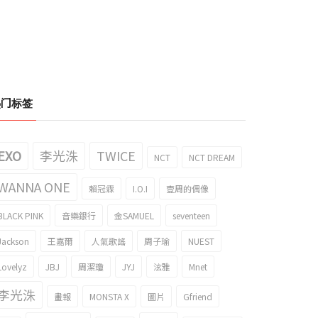
热门标签
EXO
李光洙
TWICE
NCT
NCT DREAM
WANNA ONE
賴冠霖
I.O.I
壹周的偶像
BLACK PINK
音樂銀行
金SAMUEL
seventeen
Jackson
王嘉爾
人氣歌謠
周子瑜
NUEST
Lovelyz
JBJ
周潔瓊
JYJ
泫雅
Mnet
李光洙
畫報
MONSTA X
圖片
Gfriend