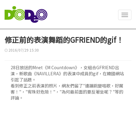
Toggl
navig
修正前的表演舞蹈的GFRIEND的gif！
2016/07/29 15:30
28日放送的Mnet《M Countdown》，女組合GFRIEND出
演，新歌曲《NAVILLERA》的表演中成員的gif，在韓國網站
引起了話題。
看到修正之前表演的照片，網友們留了"邊蹦跳變唱歌，好厲
害！"，"宥珠好危險！"，"為何最前面的要反著坐呢？"等的
評論。