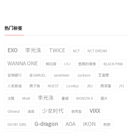
热门标签
EXO
李光洙
TWICE
NCT
NCT DREAM
WANNA ONE
賴冠霖
I.O.I
壹周的偶像
BLACK PINK
音樂銀行
金SAMUEL
seventeen
Jackson
王嘉爾
人氣歌謠
周子瑜
NUEST
Lovelyz
JBJ
周潔瓊
JYJ
李光洙
泫雅
Mnet
畫報
MONSTA X
圖片
少女时代
VIXX
Gfriend
演員
裴秀智
G-dragon
AOA
iKON
OH MY GIRL
熱戀