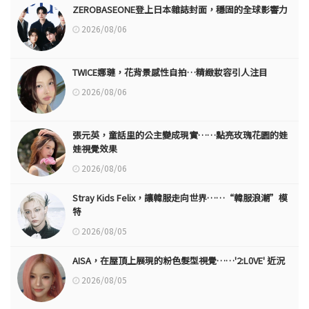
ZEROBASEONE登上日本雜誌封面，穩固的全球影響力
2026/08/06
TWICE娜璉，花背景感性自拍…精緻妝容引人注目
2026/08/06
張元英，童話里的公主變成現實……點亮玫瑰花園的娃
娃視覺效果
2026/08/06
Stray Kids Felix，讓韓服走向世界……“韓服浪潮”模
特
2026/08/05
AISA，在屋頂上展現的粉色髮型視覺……'2:L0VE' 近況
2026/08/05