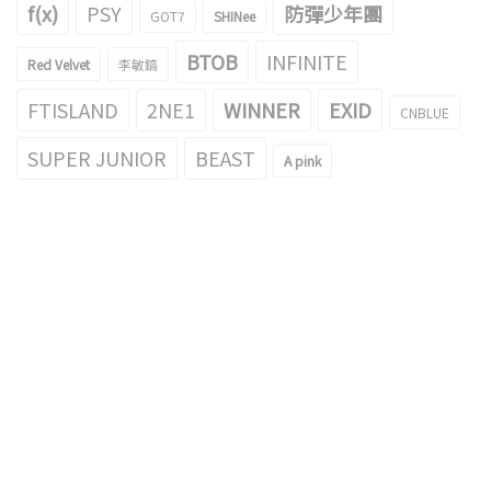
f(x)
PSY
防彈少年團
GOT7
SHINee
BTOB
INFINITE
Red Velvet
李敏鎬
FTISLAND
2NE1
WINNER
EXID
CNBLUE
SUPER JUNIOR
BEAST
A pink