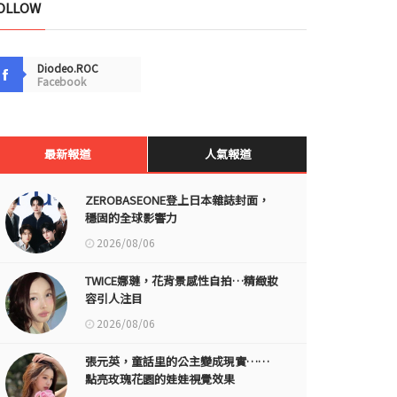
OLLOW
Diodeo.ROC
Facebook
最新報道
人氣報道
ZEROBASEONE登上日本雜誌封面，
穩固的全球影響力
2026/08/06
TWICE娜璉，花背景感性自拍…精緻妝
容引人注目
2026/08/06
張元英，童話里的公主變成現實……
點亮玫瑰花園的娃娃視覺效果