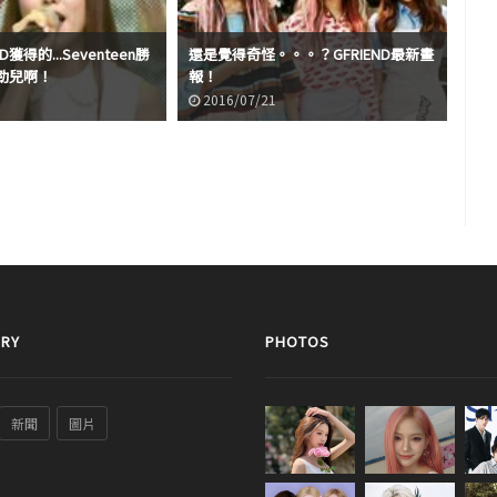
D獲得的...Seventeen勝
還是覺得奇怪。。。？GFRIEND最新畫
人氣
勁兒啊！
報！
像
2016/07/21
2
RY
PHOTOS
新聞
圖片