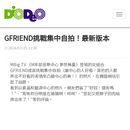
Toggl
navig
GFRIEND挑戰集中自拍！最新版本
2016/07/25 12:30
MBig TV 《M本部音樂中心 夢想舞臺》登場的女組合
GFRIEND成員挑戰集中自拍（讓中心的人好看，其他的人都
弄出不好看的表情來凸顯中心的美！）的照片，在韓國網站引
起了話題。
看到以素晶和藝源中心的照片，網友們留了"好弱！還有嗎
？"，"宥珠妳分明是在搶鏡啊！呵呵"，"恩妃又把脖子的肉給
擠出來了！"等的評論。