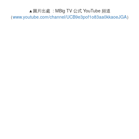
▲圖片出處 : MBig TV 公式 YouTube 頻道
（
www.youtube.com/channel/UCB9e3pof1o83aa0kkaoeJGA
）