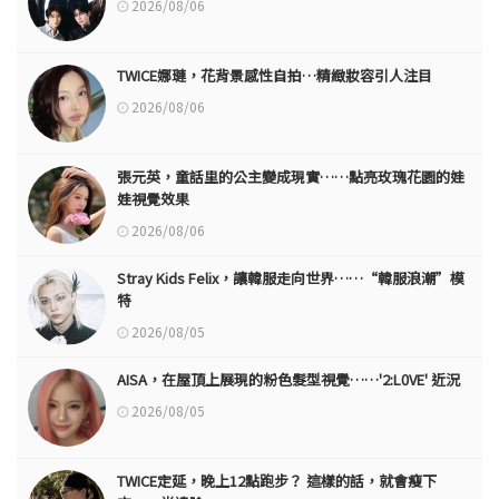
2026/08/06
TWICE娜璉，花背景感性自拍…精緻妝容引人注目
2026/08/06
張元英，童話里的公主變成現實……點亮玫瑰花園的娃
娃視覺效果
2026/08/06
Stray Kids Felix，讓韓服走向世界……“韓服浪潮”模
特
2026/08/05
AISA，在屋頂上展現的粉色髮型視覺……'2:L0VE' 近況
2026/08/05
TWICE定延，晚上12點跑步？ 這樣的話，就會瘦下