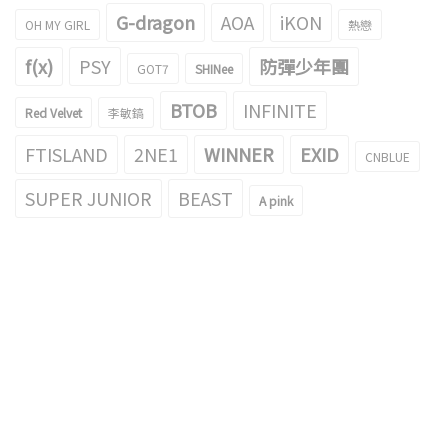
G-dragon
AOA
iKON
OH MY GIRL
熱戀
f(x)
PSY
防彈少年團
GOT7
SHINee
BTOB
INFINITE
Red Velvet
李敏鎬
FTISLAND
2NE1
WINNER
EXID
CNBLUE
SUPER JUNIOR
BEAST
A pink