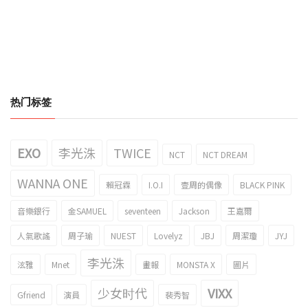
热门标签
EXO
李光洙
TWICE
NCT
NCT DREAM
WANNA ONE
賴冠霖
I.O.I
壹周的偶像
BLACK PINK
音樂銀行
金SAMUEL
seventeen
Jackson
王嘉爾
人氣歌謠
周子瑜
NUEST
Lovelyz
JBJ
周潔瓊
JYJ
李光洙
泫雅
Mnet
畫報
MONSTA X
圖片
少女时代
VIXX
Gfriend
演員
裴秀智