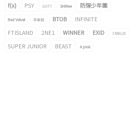
f(x)
PSY
防彈少年團
GOT7
SHINee
BTOB
INFINITE
Red Velvet
李敏鎬
FTISLAND
2NE1
WINNER
EXID
CNBLUE
SUPER JUNIOR
BEAST
A pink