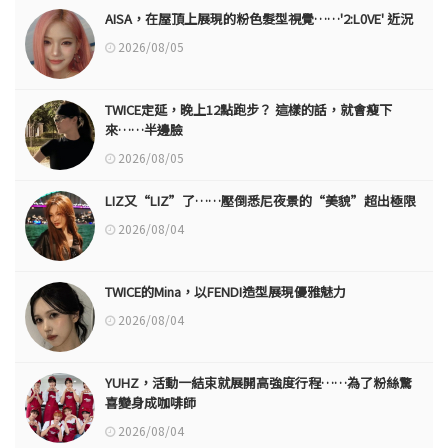
AISA，在屋頂上展現的粉色髮型視覺……'2:L0VE' 近況
2026/08/05
TWICE定延，晚上12點跑步？ 這樣的話，就會瘦下
來……半邊臉
2026/08/05
LIZ又“LIZ”了……壓倒悉尼夜景的“美貌”超出極限
2026/08/04
TWICE的Mina，以FENDI造型展現優雅魅力
2026/08/04
YUHZ，活動一結束就展開高強度行程……為了粉絲驚
喜變身成咖啡師
2026/08/04