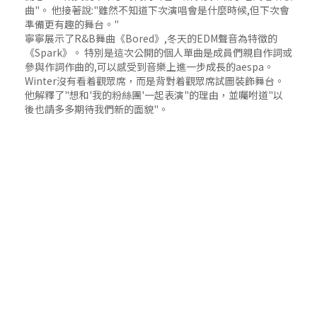
曲"。 他接著說:"雖然不知道下次演唱會是什麼時候,但下次會
準備更有趣的舞台。"
寧寧展示了R&B舞曲《Bored》,冬天的EDM聲音為特徵的
《Spark》。 特別是這次公開的個人單曲是成員們親自作詞或
參與作詞作曲的,可以感受到音樂上進一步成長的aespa。
Winter沒有看着觀眾席，而是背對着觀眾席試圖裝飾舞台。
他解釋了"想和'我的粉絲團'一起表演"的理由，並囑咐道"以
後也請多多期待我們新的面貌"。