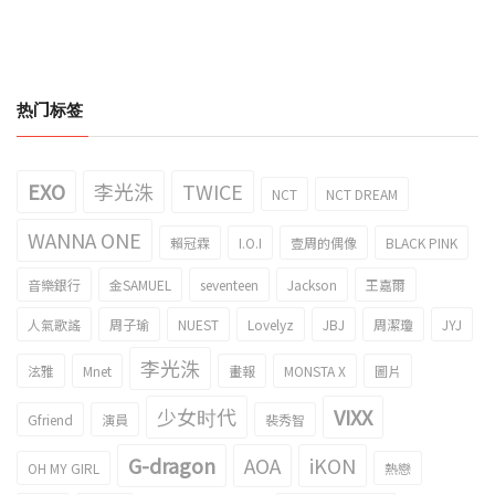
热门标签
EXO
李光洙
TWICE
NCT
NCT DREAM
WANNA ONE
賴冠霖
I.O.I
壹周的偶像
BLACK PINK
音樂銀行
金SAMUEL
seventeen
Jackson
王嘉爾
人氣歌謠
周子瑜
NUEST
Lovelyz
JBJ
周潔瓊
JYJ
李光洙
泫雅
Mnet
畫報
MONSTA X
圖片
少女时代
VIXX
Gfriend
演員
裴秀智
G-dragon
AOA
iKON
OH MY GIRL
熱戀