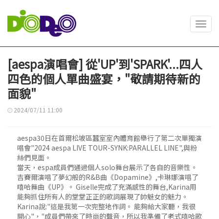
Toggl
navig
[aespa演唱會] 從'UP'到'SPARK'...四人
四色的個人單曲盛宴，"敬請期待新的
面貌"
2024/07/11 11:00
aespa30日在首爾松坡區蠶室室內體育館舉行了第二次單獨演
唱會"2024 aespa LIVE TOUR-SYNK:PARALLEL LINE",與粉
絲們見面。
當天，espa成員們通過個人solo舞台展示了各自的音樂性。
吉賽爾演唱了夢幻般的R&B曲《Dopamine》,卡琳娜演唱了
嘻哈舞曲《UP》。 Giselle完成了充滿感性的舞台,Karina用
能夠抓住所有人的堂堂正正的歌詞展現了帥魅女的魅力。
Karina說:"這是我第一次完整地作詞。 能夠給大家聽，我很
開心"，"成員們帶來了時尚的聲音，所以我準備了老式嘻哈歌