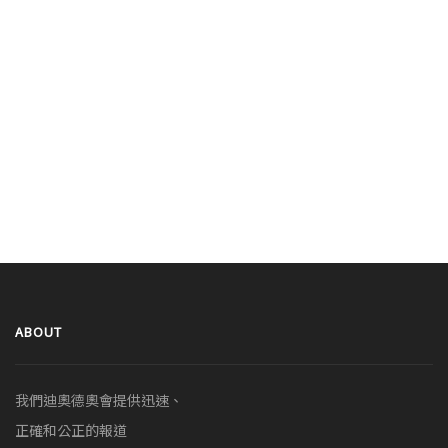
ABOUT
我們迪奧德奧會提供迅速、
正確和公正的報道