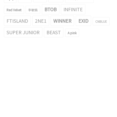
BTOB
INFINITE
Red Velvet
李敏鎬
FTISLAND
2NE1
WINNER
EXID
CNBLUE
SUPER JUNIOR
BEAST
A pink