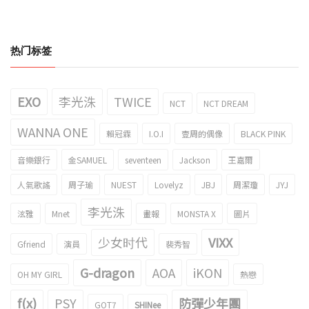
热门标签
EXO
李光洙
TWICE
NCT
NCT DREAM
WANNA ONE
賴冠霖
I.O.I
壹周的偶像
BLACK PINK
音樂銀行
金SAMUEL
seventeen
Jackson
王嘉爾
人氣歌謠
周子瑜
NUEST
Lovelyz
JBJ
周潔瓊
JYJ
李光洙
泫雅
Mnet
畫報
MONSTA X
圖片
少女时代
VIXX
Gfriend
演員
裴秀智
G-dragon
AOA
iKON
OH MY GIRL
熱戀
f(x)
PSY
防彈少年團
GOT7
SHINee