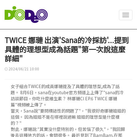
Toggl
navig
TWICE 娜璉 出演'Sana的冷採訪'...提到
具體的理想型成為話題"第一次說這麼
詳細"
2024/06/21 10:00
女子組合TWICE的成員娜璉提及了具體的理想型,成為了話
題。 8月6日，sana在youtube官方頻道上上傳了"sana的冷
訪談節目，你吃什麼維生素？ 林娜璉Cl EP.6 TWICE 娜璉
篇"視頻被上傳了。
當天，Sana說"要問標誌性的問題了"，"我很好奇娜璉姐姐的
這個。 因為姐姐不是在哪裡說過嘛 姐姐的理想型是什麼樣
的？"
對此，娜璉說:"其實沒什麼特別的，但苦惱了很久"，"我回歸
後去這種地方的話，會問很多。 最近見到了BamBam,在那