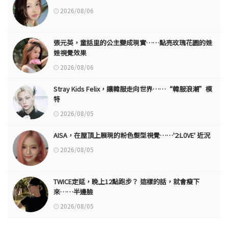
2026/08/06
張元英，童話里的公主變成現實……點亮玫瑰花園的娃
娃視覺效果
2026/08/06
Stray Kids Felix，讓韓服走向世界……“韓服浪潮”模
特
2026/08/05
AISA，在屋頂上展現的粉色髮型視覺……'2:L0VE' 近況
2026/08/05
TWICE定延，晚上12點跑步？ 這樣的話，就會瘦下
來……半邊臉
2026/08/05