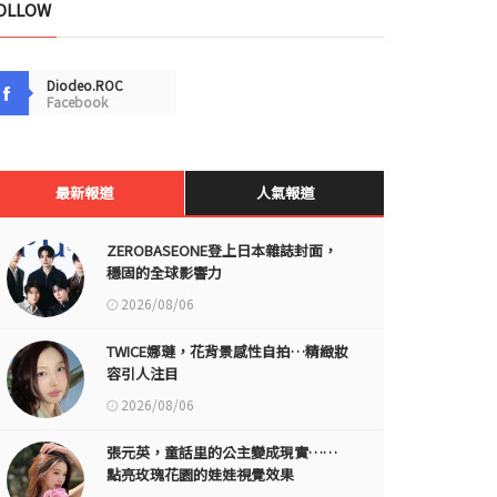
OLLOW
Diodeo.ROC
Facebook
最新報道
人氣報道
ZEROBASEONE登上日本雜誌封面，
穩固的全球影響力
2026/08/06
TWICE娜璉，花背景感性自拍…精緻妝
容引人注目
2026/08/06
張元英，童話里的公主變成現實……
點亮玫瑰花園的娃娃視覺效果