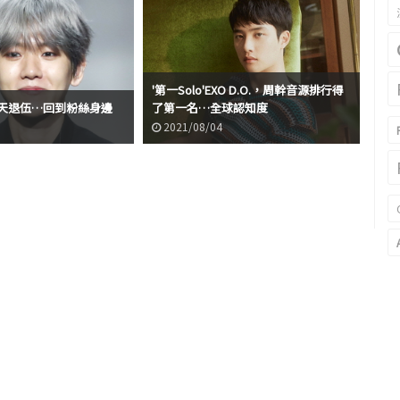
'第一Solo'EXO D.O.，周幹音源排行得
EX
今天退伍…回到粉絲身邊
了第一名…全球認知度
iT
2021/08/04
2