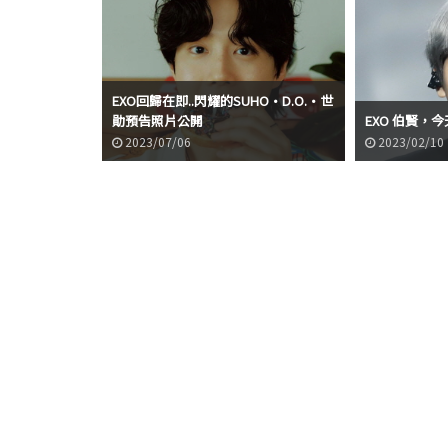
EXO回歸在即..閃耀的SUHO·D.O.·世
勛預告照片公開
EXO 伯賢，
2023/07/06
2023/02/10