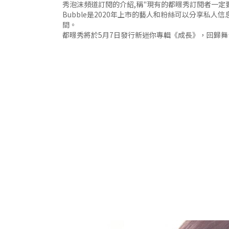
秀泡沫頻道訂閱的介紹,稱"現有的都暻秀訂閱者一定
Bubble是2020年上市的藝人和粉絲可以分享私
間。
都暻秀將於5月7日發行新迷你專輯《成長》，回歸舞