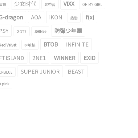
少女时代
VIXX
演員
裴秀智
OH MY GIRL
G-dragon
AOA
iKON
f(x)
熱戀
PSY
防彈少年團
O D.O.，以第一Solo專輯‘同感’在
GOT7
SHINee
unes TOP專輯59個地域得了第一名
EXO D.O.公開了第一Solo‘同感’
BTOB
INFINITE
021/07/29
2021/07/27
Red Velvet
李敏鎬
FTISLAND
2NE1
WINNER
EXID
SUPER JUNIOR
BEAST
CNBLUE
A pink