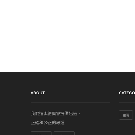
ABOUT
CATEGO
我們迪奧德奧會提供迅速、
主頁
正確和公正的報道