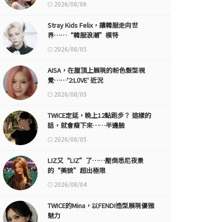
2026/08/06
Stray Kids Felix，讓韓服走向世
界……“韓服浪潮”模特
2026/08/05
AISA，在屋頂上展現的粉色髮型視
覺……'2:L0VE' 近況
2026/08/05
TWICE定延，晚上12點跑步？ 這樣的
話，就會瘦下來……半邊臉
2026/08/05
LIZ又“LIZ”了……壓倒悉尼夜景
的“美貌”超出極限
2026/08/04
TWICE的Mina，以FENDI造型展現優雅
魅力