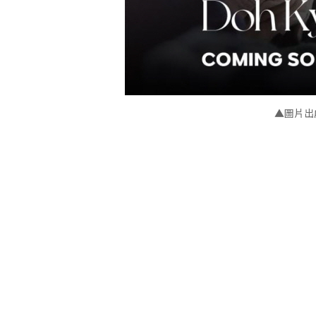
▲
圖片出處