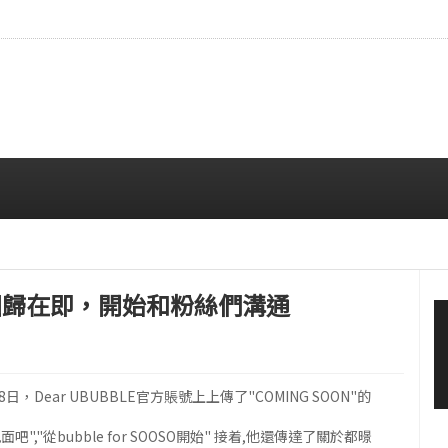
拍…精緻妝容引人注目
08/06 10:00 AM
.O.回歸在即，開始和粉絲們溝通
Dear UBUBBLE官方賬號上上傳了"COMING SOON"的
面吧","從bubble for SOOSO開始" 接着,他還傳達了關於都暻