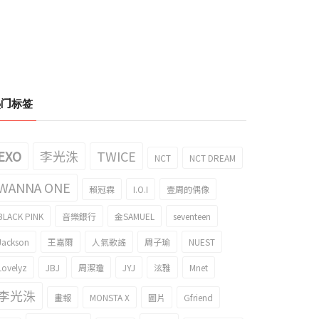
热门标签
EXO
李光洙
TWICE
NCT
NCT DREAM
WANNA ONE
賴冠霖
I.O.I
壹周的偶像
BLACK PINK
音樂銀行
金SAMUEL
seventeen
Jackson
王嘉爾
人氣歌謠
周子瑜
NUEST
Lovelyz
JBJ
周潔瓊
JYJ
泫雅
Mnet
李光洙
畫報
MONSTA X
圖片
Gfriend