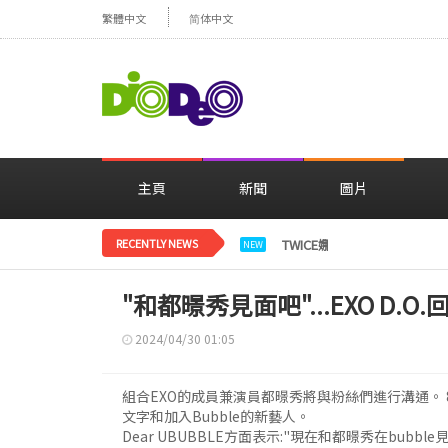
繁體中文
简体中文
主頁
新聞
圖片
RECENTLY NEWS
TWICE娜璉，花背景感性自
NEW
"和都暻秀見面吧"...EXO D
2024/04/30 01:05
組合EXO的成員兼演員都暻秀將與粉絲們進行溝通。 8日，
文字和加入Bubble的新藝人。
Dear UBUBBLE方面表示:"現在和都暻秀在bubble見