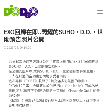
Toggl
navig
EXO回歸在即..閃耀的SUHO·D.O.·世
勛預告照片公開
2023/07/06 10:00
26日EXO通過官方SNS公開了宣告正規7輯"EXIST"回歸的成
員SUHO、D.O.、世勛的預告照片。
在公開的照片中,成員SUHO、D.O.、世勛變身為休閑風格。
三人在舒適的空間裏悠閑地享受著時間。
這次專輯《EXIST》收錄了9首充滿多彩氛圍的歌曲。
EXO繼12日率先公開夢幻般的抒情曲《Let Me In》而成為話
題後,將於30日下午6點公開另一首新曲《Hear Me Out》的音
源和MV。
《EXIST》將於7月10日發行唱片,目前可以在線上、線下唱片
賣場預約購買。