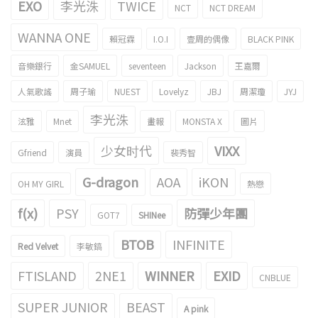
EXO
李光洙
TWICE
NCT
NCT DREAM
WANNA ONE
賴冠霖
I.O.I
壹周的偶像
BLACK PINK
音樂銀行
金SAMUEL
seventeen
Jackson
王嘉爾
人氣歌謠
周子瑜
NUEST
Lovelyz
JBJ
周潔瓊
JYJ
李光洙
泫雅
Mnet
畫報
MONSTA X
圖片
少女时代
VIXX
Gfriend
演員
裴秀智
G-dragon
AOA
iKON
OH MY GIRL
熱戀
f(x)
PSY
防彈少年團
GOT7
SHINee
BTOB
INFINITE
Red Velvet
李敏鎬
FTISLAND
2NE1
WINNER
EXID
CNBLUE
SUPER JUNIOR
BEAST
A pink