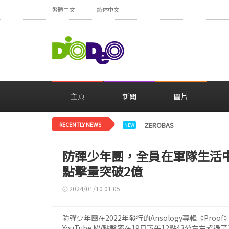
繁體中文
简体中文
主頁
新聞
圖片
RECENTLY NEWS
ZEROBASEONE登上日
NEW
防彈少年團，全員在軍隊生活中也創下
點擊量突破2億
2024/01/10 01:05
防彈少年團在2022年發行的Ansology專輯《Proof》的主打
YouTube MV點擊率在19日下午12點43分左右超