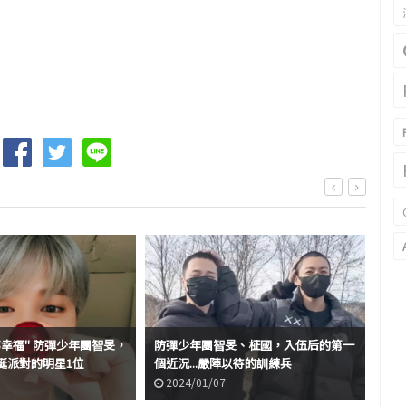
幸福" 防彈少年團智旻，
防彈少年團智旻、柾國，入伍后的第一
說著
誕派對的明星1位
個近況...嚴陣以待的訓練兵
訓
2024/01/07
2