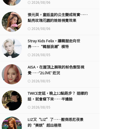
2026/08/06
張元英，童話里的公主變成現實……
點亮玫瑰花園的娃娃視覺效果
2026/08/06
Stray Kids Felix，讓韓服走向世
界……“韓服浪潮”模特
2026/08/05
AISA，在屋頂上展現的粉色髮型視
覺……'2:L0VE' 近況
2026/08/05
TWICE定延，晚上12點跑步？ 這樣的
話，就會瘦下來……半邊臉
2026/08/05
LIZ又“LIZ”了……壓倒悉尼夜景
的“美貌”超出極限