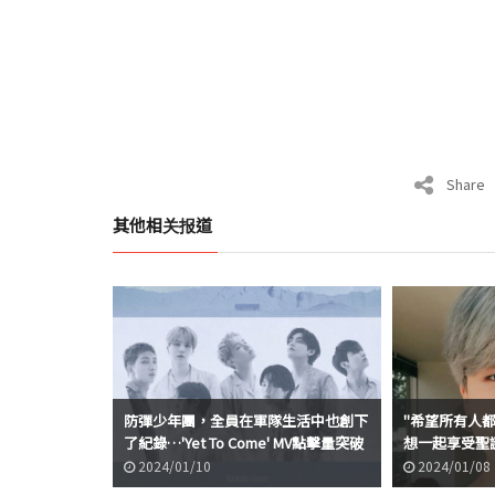
Share
其他相关报道
防彈少年團，全員在軍隊生活中也創下
"希望所有人都
了紀錄…'Yet To Come' MV點擊量突破
想一起享受聖
2億
2024/01/10
2024/01/08