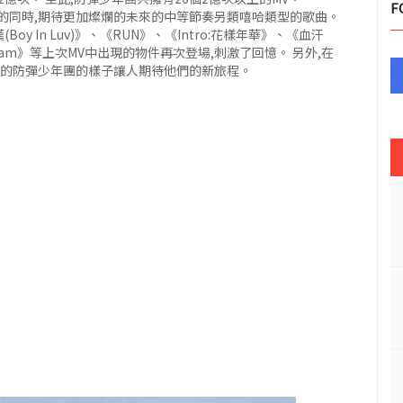
F
樂旅程的同時,期待更加燦爛的未來的中等節奏另類嘻哈類型的歌曲。
y In Luv)》、《RUN》、《Intro:花樣年華》、《血汗
 Dream》等上次MV中出現的物件再次登場,刺激了回憶。 另外,在
歌的防彈少年團的樣子讓人期待他們的新旅程。