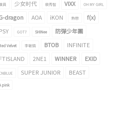
少女时代
VIXX
演員
裴秀智
OH MY GIRL
G-dragon
AOA
iKON
f(x)
熱戀
PSY
防彈少年團
GOT7
SHINee
BTOB
INFINITE
Red Velvet
李敏鎬
FTISLAND
2NE1
WINNER
EXID
SUPER JUNIOR
BEAST
CNBLUE
A pink
"好激動"露出燦爛笑容的V…進入
BTS智旻·柾國，入伍后第一次捕捉到
練所的場面被公開
近況...英姿颯爽的"目光"
024/01/05
2024/01/07