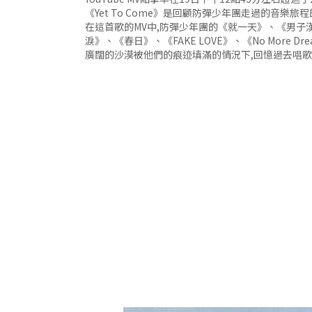
《Yet To Come》是回顧防彈少年團走過的音
在這首歌的MV中,防彈少年團的《就一天》、《男子漢(Bo
淚》、《春日》、《FAKE LOVE》、《No More
廣闊的沙漠被他們的痕迹填滿的情況下,回憶過去唱