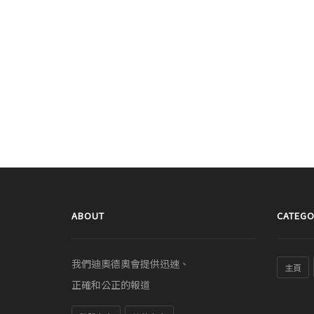
ABOUT
CATEGO
我們迪奧德奧會提供迅速、
主頁
正確和公正的報道