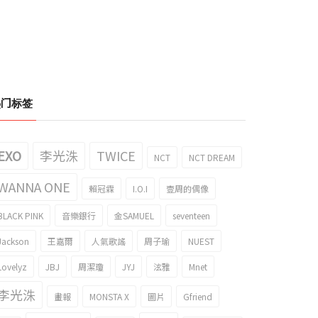
热门标签
EXO
李光洙
TWICE
NCT
NCT DREAM
WANNA ONE
賴冠霖
I.O.I
壹周的偶像
BLACK PINK
音樂銀行
金SAMUEL
seventeen
Jackson
王嘉爾
人氣歌謠
周子瑜
NUEST
Lovelyz
JBJ
周潔瓊
JYJ
泫雅
Mnet
李光洙
畫報
MONSTA X
圖片
Gfriend