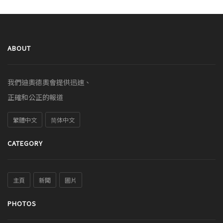
ABOUT
我們迪奧德奧會提供迅速、
正確和公正的報道
繁體中文
简体中文
CATEGORY
主頁
新聞
圖片
PHOTOS