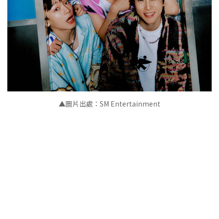
▲圖片出處：SM Entertainment