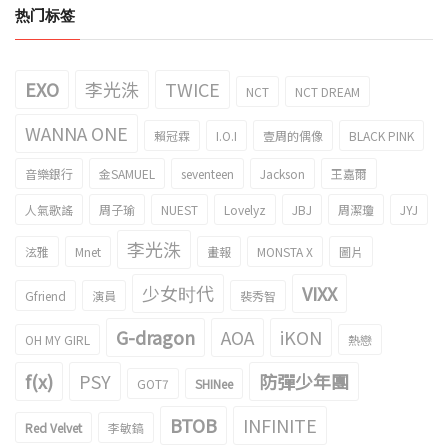
热门标签
EXO
李光洙
TWICE
NCT
NCT DREAM
WANNA ONE
賴冠霖
I.O.I
壹周的偶像
BLACK PINK
音樂銀行
金SAMUEL
seventeen
Jackson
王嘉爾
人氣歌謠
周子瑜
NUEST
Lovelyz
JBJ
周潔瓊
JYJ
李光洙
泫雅
Mnet
畫報
MONSTA X
圖片
少女时代
VIXX
Gfriend
演員
裴秀智
G-dragon
AOA
iKON
OH MY GIRL
熱戀
f(x)
PSY
防彈少年團
GOT7
SHINee
BTOB
INFINITE
Red Velvet
李敏鎬