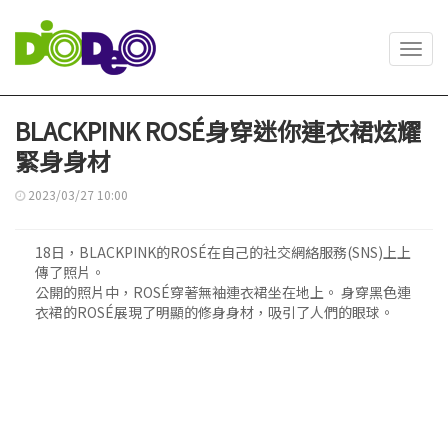
Toggl
navig
BLACKPINK ROSÉ身穿迷你連衣裙炫耀
緊身身材
2023/03/27 10:00
18日，BLACKPINK的ROSÉ在自己的社交網絡服務(SNS)上上
傳了照片。
公開的照片中，ROSÉ穿著無袖連衣裙坐在地上。 身穿黑色連
衣裙的ROSÉ展現了明顯的修身身材，吸引了人們的眼球。