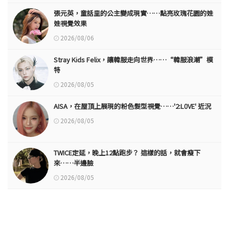
張元英，童話里的公主變成現實……點亮玫瑰花園的娃
娃視覺效果
2026/08/06
Stray Kids Felix，讓韓服走向世界……“韓服浪潮”模
特
2026/08/05
AISA，在屋頂上展現的粉色髮型視覺……'2:L0VE' 近況
2026/08/05
TWICE定延，晚上12點跑步？ 這樣的話，就會瘦下
來……半邊臉
2026/08/05