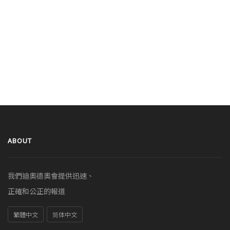
ABOUT
我們迪奧德奧會提供迅速、
正確和公正的報道
繁體中文
简体中文