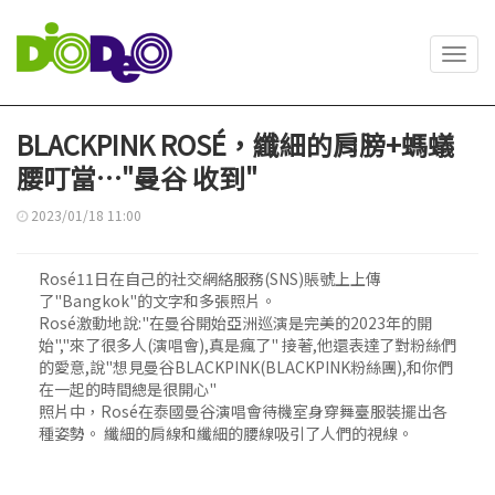
Toggl
navig
BLACKPINK ROSÉ，纖細的肩膀+螞蟻
腰叮當…"曼谷 收到"
2023/01/18 11:00
Rosé11日在自己的社交網絡服務(SNS)賬號上上傳
了"Bangkok"的文字和多張照片。
Rosé激動地說:"在曼谷開始亞洲巡演是完美的2023年的開
始","來了很多人(演唱會),真是瘋了" 接著,他還表達了對粉絲們
的愛意,說"想見曼谷BLACKPINK(BLACKPINK粉絲團),和你們
在一起的時間總是很開心"
照片中，Rosé在泰國曼谷演唱會待機室身穿舞臺服裝擺出各
種姿勢。 纖細的肩線和纖細的腰線吸引了人們的視線。