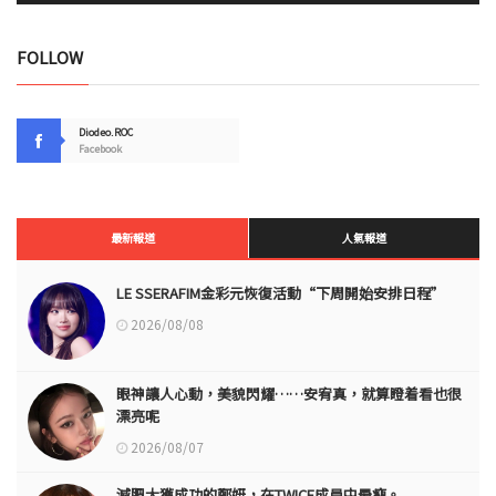
FOLLOW
Diodeo.ROC
Facebook
最新報道
人氣報道
LE SSERAFIM金彩元恢復活動“下周開始安排日程”
2026/08/08
眼神讓人心動，美貌閃耀……安宥真，就算瞪着看也很
漂亮呢
2026/08/07
減肥大獲成功的鄭妍，在TWICE成員中最瘦。