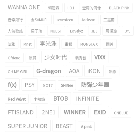
WANNA ONE
賴冠霖
I.O.I
壹周的偶像
BLACK PINK
音樂銀行
金SAMUEL
seventeen
Jackson
王嘉爾
人氣歌謠
周子瑜
NUEST
Lovelyz
JBJ
周潔瓊
JYJ
李光洙
泫雅
Mnet
畫報
MONSTA X
圖片
少女时代
VIXX
Gfriend
演員
裴秀智
G-dragon
AOA
iKON
OH MY GIRL
熱戀
f(x)
PSY
防彈少年團
GOT7
SHINee
BTOB
INFINITE
Red Velvet
李敏鎬
FTISLAND
2NE1
WINNER
EXID
CNBLUE
SUPER JUNIOR
BEAST
A pink