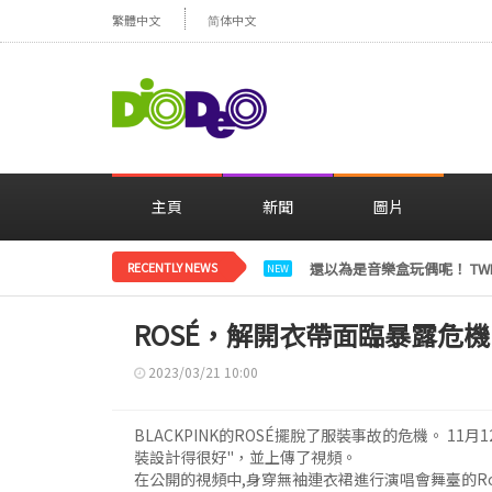
繁體中文
简体中文
主頁
新聞
圖片
RECENTLY NEWS
LE SSERAFIM金彩元恢
NEW
ROSÉ，解開衣帶面臨暴露危
2023/03/21 10:00
BLACKPINK的ROSÉ擺脫了服裝事故的危機。 11月
裝設計得很好"，並上傳了視頻。
在公開的視頻中,身穿無袖連衣裙進行演唱會舞臺的R