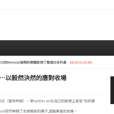
復活動“下周開始安排日程”
08/08 01:05 AM
機…以毅然決然的應對收場
12日（當地時間），某twitter an在自己的賬號上寫道"他的服
osé突然解開了支撐服裝的繩子,面臨暴露的危機。