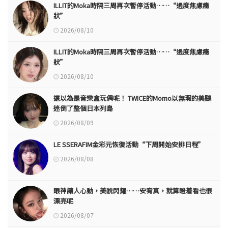
ILLIT的Moka時隔三周再次暫停活動……“過度焦慮癥
狀”
2026/08/10
ILLIT的Moka時隔三周再次暫停活動……“過度焦慮癥
狀”
2026/08/10
還以為是音樂盒玩偶呢！ TWICE的Momo以無瑕的美腿
迷倒了整個日本列島
2026/08/09
LE SSERAFIM金彩元恢復活動“下周開始安排日程”
2026/08/08
眼神讓人心動，美貌閃耀……安宥真，就算瞪着看也很
漂亮呢
2026/08/07