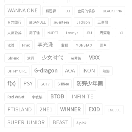
WANNA ONE
賴冠霖
I.O.I
壹周的偶像
BLACK PINK
音樂銀行
金SAMUEL
seventeen
Jackson
王嘉爾
人氣歌謠
周子瑜
NUEST
Lovelyz
JBJ
周潔瓊
JYJ
李光洙
泫雅
Mnet
畫報
MONSTA X
圖片
少女时代
VIXX
Gfriend
演員
裴秀智
G-dragon
AOA
iKON
OH MY GIRL
熱戀
f(x)
PSY
防彈少年團
GOT7
SHINee
BTOB
INFINITE
Red Velvet
李敏鎬
FTISLAND
2NE1
WINNER
EXID
CNBLUE
SUPER JUNIOR
BEAST
A pink