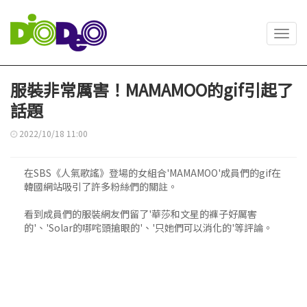
Toggl
navig
服裝非常厲害！MAMAMOO的gif引起了
話題
2022/10/18 11:00
在SBS《人氣歌謠》登場的女組合'MAMAMOO'成員們的gif在
韓國網站吸引了許多粉絲們的關註。
看到成員們的服裝網友們留了'華莎和文星的褲子好厲害
的'、'Solar的哪咤頭搶眼的'、'只她們可以消化的'等評論。