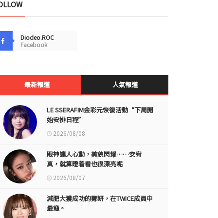
OLLOW
Diodeo.ROC
Facebook
最新報道
人氣報道
LE SSERAFIM金彩元恢復活動“下周開
始安排日程”
2026/08/08
眼神讓人心動，美貌閃耀……安宥
真，就算瞪着看也很漂亮呢
2026/08/07
減肥大獲成功的鄭妍，在TWICE成員中
最瘦。