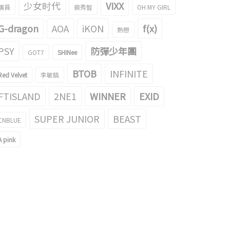
少女时代
VIXX
演員
裴秀智
OH MY GIRL
G-dragon
AOA
iKON
f(x)
熱戀
PSY
防彈少年團
GOT7
SHINee
BTOB
INFINITE
Red Velvet
李敏鎬
FTISLAND
2NE1
WINNER
EXID
SUPER JUNIOR
BEAST
CNBLUE
A pink