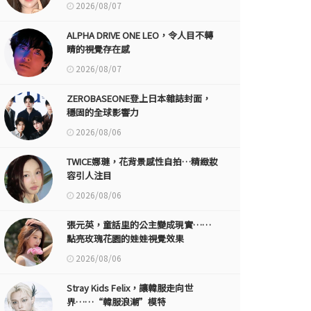
2026/08/07
ALPHA DRIVE ONE LEO，令人目不轉
睛的視覺存在感
2026/08/07
ZEROBASEONE登上日本雜誌封面，
穩固的全球影響力
2026/08/06
TWICE娜璉，花背景感性自拍…精緻妝
容引人注目
2026/08/06
張元英，童話里的公主變成現實……
點亮玫瑰花園的娃娃視覺效果
2026/08/06
Stray Kids Felix，讓韓服走向世
界……“韓服浪潮”模特