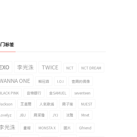
热门标签
EXO
李光洙
TWICE
NCT
NCT DREAM
WANNA ONE
賴冠霖
I.O.I
壹周的偶像
BLACK PINK
音樂銀行
金SAMUEL
seventeen
Jackson
王嘉爾
人氣歌謠
周子瑜
NUEST
Lovelyz
JBJ
周潔瓊
JYJ
泫雅
Mnet
李光洙
畫報
MONSTA X
圖片
Gfriend