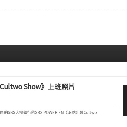
…安宥真，就算瞪着看也很漂亮呢
08/07 12:00 PM
Cultwo Show》上班照片
區的SBS大樓舉行的SBS POWER FM《兩點出逃Cultwo