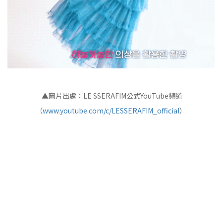
▲圖片出處：LE SSERAFIM公式YouTube頻道
（
www.youtube.com/c/LESSERAFIM_official
）