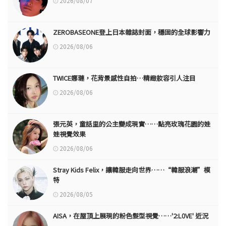
2026/08/07
ZEROBASEONE登上日本雜誌封面，穩固的全球影響力
2026/08/06
TWICE娜璉，花背景感性自拍…精緻妝容引人注目
2026/08/06
張元英，童話里的公主變成現實……點亮玫瑰花園的娃
娃視覺效果
2026/08/06
Stray Kids Felix，讓韓服走向世界……“韓服浪潮”模
特
2026/08/05
AISA，在屋頂上展現的粉色髮型視覺……'2:L0VE' 近況