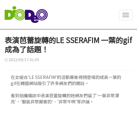
Toggl
navig
表演芭蕾旋轉的LE SSERAFIM 一葉的gif
成為了話題！
2022/09/17 01:05
在女組合'LE SSERAFIM'的活動幕後視頻登場的成員一葉的
gif在韓國網站吸引了許多網友們的關註。
看到拍攝雜誌中表演芭蕾旋轉的她網友們留了'一葉非常漂
亮'、'服裝非常厲害的'、'非常牛啊'等評論。