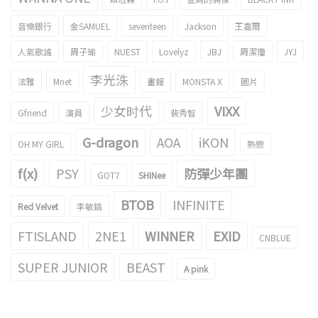
音樂銀行
金SAMUEL
seventeen
Jackson
王嘉爾
人氣歌謠
周子瑜
NUEST
Lovelyz
JBJ
周潔瓊
JYJ
李光洙
泫雅
Mnet
畫報
MONSTA X
圖片
少女时代
VIXX
Gfriend
演員
裴秀智
G-dragon
AOA
iKON
OH MY GIRL
熱戀
f(x)
PSY
防彈少年團
GOT7
SHINee
BTOB
INFINITE
Red Velvet
李敏鎬
FTISLAND
2NE1
WINNER
EXID
CNBLUE
SUPER JUNIOR
BEAST
A pink