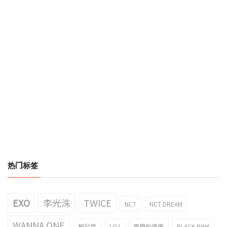
热门标签
EXO
李光洙
TWICE
NCT
NCT DREAM
WANNA ONE
賴冠霖
I.O.I
壹周的偶像
BLACK PINK