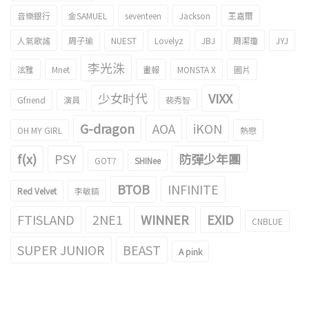
音樂銀行
金SAMUEL
seventeen
Jackson
王嘉爾
人氣歌謠
周子瑜
NUEST
Lovelyz
JBJ
周潔瓊
JYJ
李光洙
泫雅
Mnet
畫報
MONSTA X
圖片
少女时代
VIXX
Gfriend
演員
裴秀智
G-dragon
AOA
iKON
OH MY GIRL
熱戀
f(x)
PSY
防彈少年團
GOT7
SHINee
BTOB
INFINITE
Red Velvet
李敏鎬
FTISLAND
2NE1
WINNER
EXID
CNBLUE
SUPER JUNIOR
BEAST
A pink