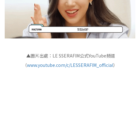
▲圖片出處：LE SSERAFIM公式YouTube頻道
（
www.youtube.com/c/LESSERAFIM_official
）