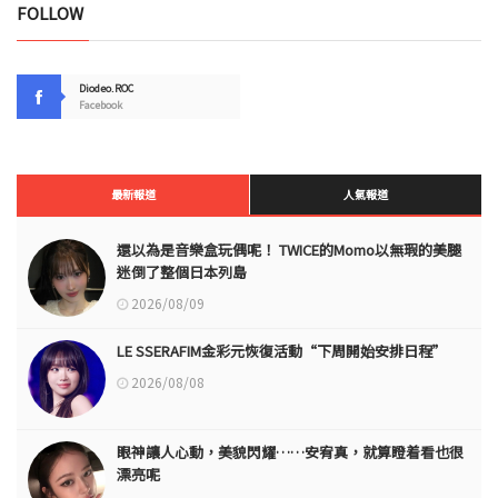
FOLLOW
Diodeo.ROC
Facebook
最新報道
人氣報道
還以為是音樂盒玩偶呢！ TWICE的Momo以無瑕的美腿
迷倒了整個日本列島
2026/08/09
LE SSERAFIM金彩元恢復活動“下周開始安排日程”
2026/08/08
眼神讓人心動，美貌閃耀……安宥真，就算瞪着看也很
漂亮呢