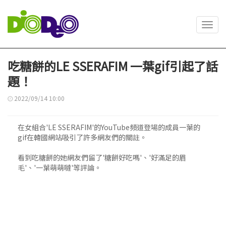
Toggl
navig
吃糖餅的LE SSERAFIM 一葉gif引起了話
題！
2022/09/14 10:00
在女組合'LE SSERAFIM'的YouTube頻道登場的成員一葉的
gif在韓國網站吸引了許多網友們的關註。
看到吃糖餅的她網友們留了'糖餅好吃嗎'、'好滿足的眉
毛'、'一葉萌萌噠'等評論。