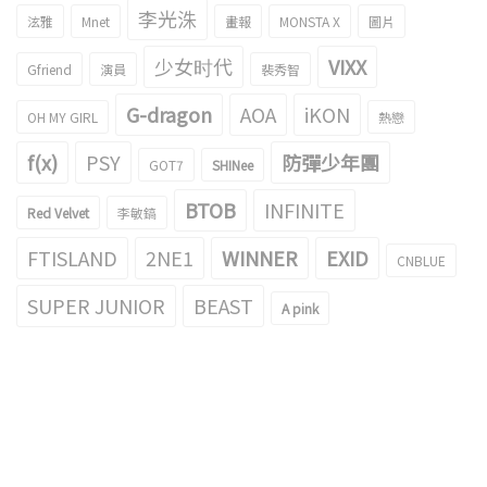
李光洙
泫雅
Mnet
畫報
MONSTA X
圖片
少女时代
VIXX
Gfriend
演員
裴秀智
G-dragon
AOA
iKON
OH MY GIRL
熱戀
f(x)
PSY
防彈少年團
GOT7
SHINee
BTOB
INFINITE
Red Velvet
李敏鎬
FTISLAND
2NE1
WINNER
EXID
CNBLUE
SUPER JUNIOR
BEAST
A pink