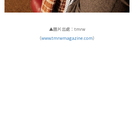
▲圖片出處：tmrw
（
www.tmrwmagazine.com
）