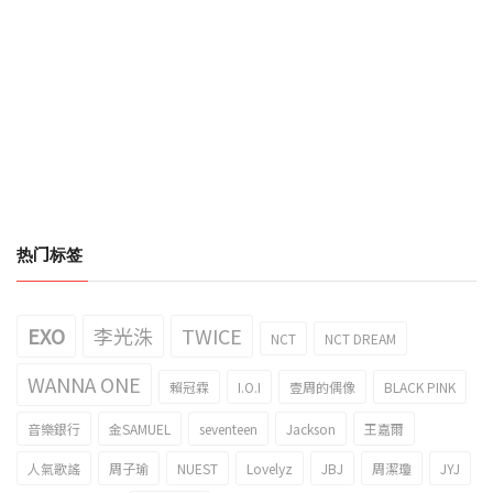
热门标签
EXO
李光洙
TWICE
NCT
NCT DREAM
WANNA ONE
賴冠霖
I.O.I
壹周的偶像
BLACK PINK
音樂銀行
金SAMUEL
seventeen
Jackson
王嘉爾
人氣歌謠
周子瑜
NUEST
Lovelyz
JBJ
周潔瓊
JYJ