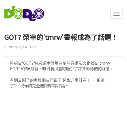
Toggl
navig
GOT7 榮宰的'tmrw'畫報成為了話題！
2022/05/14 01:05
男組合'GOT7'成員榮宰登場在全球音樂及文化雜誌'tmrw
KOREA'的6月號，時尚裝扮畫報吸引了許多粉絲們的註意。
看到公開了的畫報網友們留了'造型非常好看！'、'更帥
了'、'祝你的完全體回歸'等評論。