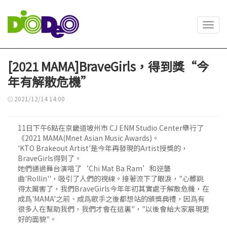
Toggl
navig
[2021 MAMA]BraveGirls，得到獎“今
年有解散危機”
2021/12/14 14:00
11日下午6點在京畿道坡州市 CJ ENM Studio Center舉行了
《2021 MAMA(Mnet Asian Music Awards)。
'KTO Brakeout Artist'是今年再發現的Artist授獎的，
BraveGirls得到了。
她們通過舞台演唱了‘Chi Mat Ba Ram’和逆襲
曲'Rollin''，吸引了人們的視線。接著流下了眼淚，"心髒跳
得太厲害了，我們BraveGirls今年年初其實處于解散危機，在
成爲'MAMA'之前、成爲歌手之後都想站的頒獎典禮，因爲有
很多人在幫助我們，我們才會在這裏"，"以後會給大家展現更
好的面貌"。