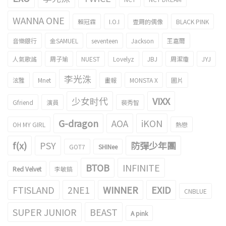
WANNA ONE
賴冠霖
I.O.I
壹周的偶像
BLACK PINK
音樂銀行
金SAMUEL
seventeen
Jackson
王嘉爾
人氣歌謠
周子瑜
NUEST
Lovelyz
JBJ
周潔瓊
JYJ
李光洙
泫雅
Mnet
畫報
MONSTA X
圖片
少女时代
VIXX
Gfriend
演員
裴秀智
G-dragon
AOA
iKON
OH MY GIRL
熱戀
f(x)
PSY
防彈少年團
GOT7
SHINee
BTOB
INFINITE
Red Velvet
李敏鎬
FTISLAND
2NE1
WINNER
EXID
CNBLUE
SUPER JUNIOR
BEAST
A pink