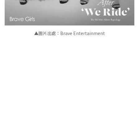
▲圖片出處：Brave Entertainment