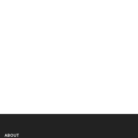
ABOUT