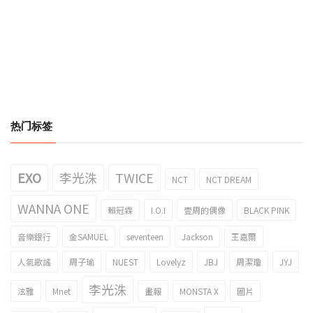
热门标签
EXO
李光洙
TWICE
NCT
NCT DREAM
WANNA ONE
賴冠霖
I.O.I
壹周的偶像
BLACK PINK
音樂銀行
金SAMUEL
seventeen
Jackson
王嘉爾
人氣歌謠
周子瑜
NUEST
Lovelyz
JBJ
周潔瓊
JYJ
李光洙
泫雅
Mnet
畫報
MONSTA X
圖片