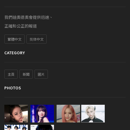
我們迪奧德奧會提供迅速、
正確和公正的報道
繁體中文
简体中文
CATEGORY
主頁
新聞
圖片
PHOTOS