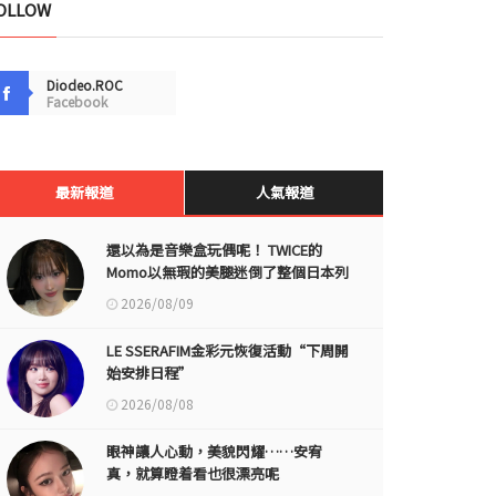
OLLOW
Diodeo.ROC
Facebook
最新報道
人氣報道
還以為是音樂盒玩偶呢！ TWICE的
Momo以無瑕的美腿迷倒了整個日本列
島
2026/08/09
LE SSERAFIM金彩元恢復活動“下周開
始安排日程”
2026/08/08
眼神讓人心動，美貌閃耀……安宥
真，就算瞪着看也很漂亮呢