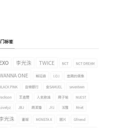
热门标签
EXO
李光洙
TWICE
NCT
NCT DREAM
WANNA ONE
賴冠霖
I.O.I
壹周的偶像
BLACK PINK
音樂銀行
金SAMUEL
seventeen
Jackson
王嘉爾
人氣歌謠
周子瑜
NUEST
Lovelyz
JBJ
周潔瓊
JYJ
泫雅
Mnet
李光洙
畫報
MONSTA X
圖片
Gfriend