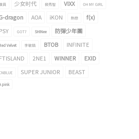
少女时代
VIXX
演員
裴秀智
OH MY GIRL
G-dragon
AOA
iKON
f(x)
熱戀
PSY
防彈少年團
GOT7
SHINee
BTOB
INFINITE
Red Velvet
李敏鎬
FTISLAND
2NE1
WINNER
EXID
SUPER JUNIOR
BEAST
CNBLUE
A pink