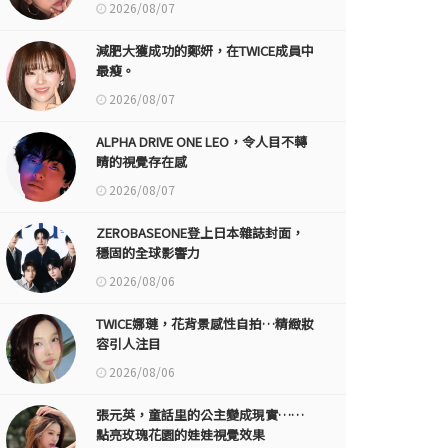
2026/08/07
減肥大獲成功的鄭妍，在TWICE成員中
最瘦。
2026/08/07
ALPHA DRIVE ONE LEO，令人目不轉
睛的視覺存在感
2026/08/07
ZEROBASEONE登上日本雜誌封面，
穩固的全球影響力
2026/08/06
TWICE娜璉，花背景感性自拍…精緻妝
容引人注目
2026/08/06
張元英，童話里的公主變成現實……
點亮玫瑰花園的娃娃視覺效果