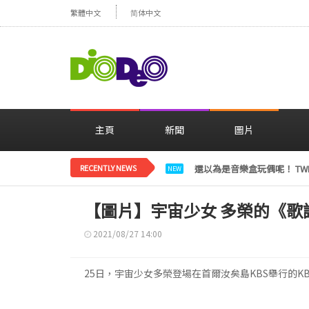
繁體中文
简体中文
主頁
新聞
圖片
RECENTLY NEWS
LE SSERAFIM金彩元恢
NEW
【圖片】宇宙少女 多榮的《歌
2021/08/27 14:00
25日，宇宙少女多榮登場在首爾汝矣島KBS舉行的KBS