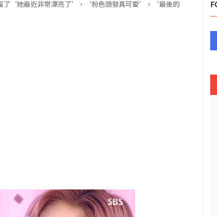
她網友們留了‘她最近非常漂亮了’，‘粉色頭發真可愛’，‘最後的
F