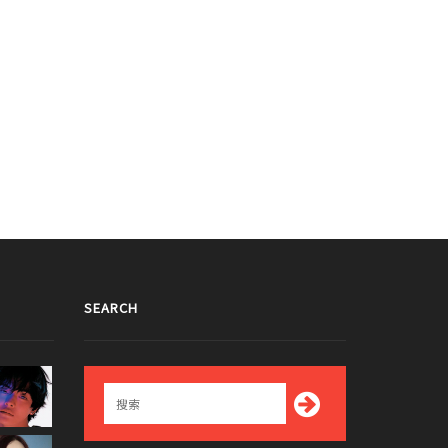
SEARCH