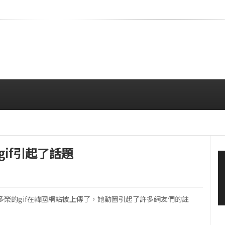
…安宥真，就算瞪着看也很漂亮呢
08/07 12:00 PM
gif引起了話題
多榮的gif在韓國網站被上傳了，她動圖引起了許多網友們的註