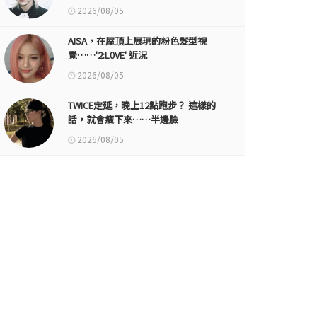
2026/08/05
AISA，在屋頂上展現的粉色髮型視
覺……'2:L0VE' 近況
2026/08/05
TWICE定延，晚上12點跑步？ 這樣的
話，就會瘦下來……半邊臉
2026/08/05