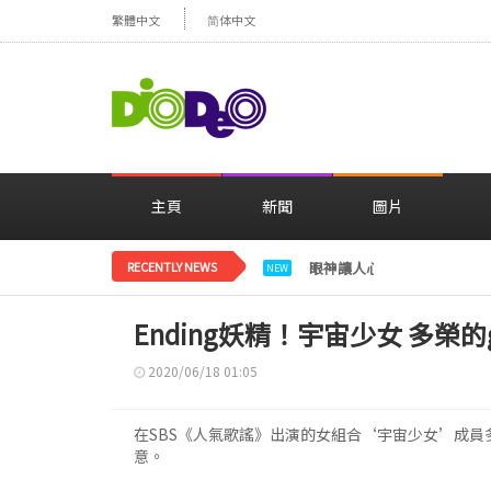
繁體中文
简体中文
主頁
新聞
圖片
RECENTLY NEWS
眼神讓人心動，美貌閃耀…
NEW
Ending妖精！宇宙少女 多榮的
2020/06/18 01:05
在SBS《人氣歌謠》出演的女組合‘宇宙少女’成員
意。