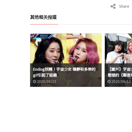
Share
其他相关报道
Ending妖精！宇宙少女 璉靜和多榮的
【圖片】宇宙少
gif引起了話題
雪娥的《鄭恩
2020/06/15
2020/06/12