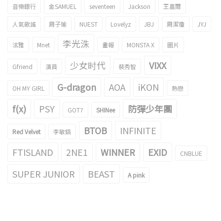
音樂銀行
金SAMUEL
seventeen
Jackson
王嘉爾
人氣歌謠
周子瑜
NUEST
Lovelyz
JBJ
周潔瓊
JYJ
李光洙
泫雅
Mnet
畫報
MONSTA X
圖片
少女时代
VIXX
Gfriend
演員
裴秀智
G-dragon
AOA
iKON
OH MY GIRL
熱戀
f(x)
PSY
防彈少年團
GOT7
SHINee
BTOB
INFINITE
Red Velvet
李敏鎬
FTISLAND
2NE1
WINNER
EXID
CNBLUE
SUPER JUNIOR
BEAST
A pink