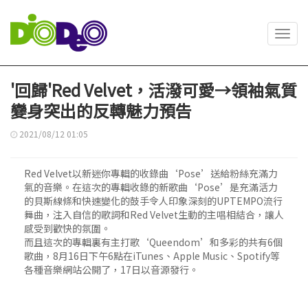
Toggl
navig
'回歸'Red Velvet，活潑可愛→領袖氣質
變身突出的反轉魅力預告
2021/08/12 01:05
Red Velvet以新迷你專輯的收錄曲‘Pose’送給粉絲充滿力
氣的音樂。在這次的專輯收錄的新歌曲‘Pose’是充滿活力
的貝斯線條和快速變化的鼓手令人印象深刻的UPTEMPO流行
舞曲，注入自信的歌詞和Red Velvet生動的主唱相結合，讓人
感受到歡快的氛圍。
而且這次的專輯裏有主打歌‘Queendom’和多彩的共有6個
歌曲，8月16日下午6點在iTunes、Apple Music、Spotify等
各種音樂網站公開了，17日以音源發行。