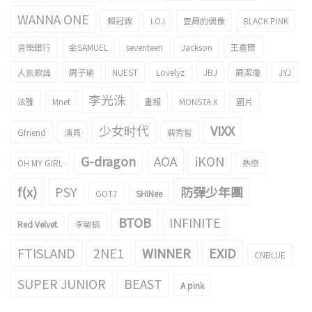
WANNA ONE
賴冠霖
I.O.I
壹周的偶像
BLACK PINK
音樂銀行
金SAMUEL
seventeen
Jackson
王嘉爾
人氣歌謠
周子瑜
NUEST
Lovelyz
JBJ
周潔瓊
JYJ
李光洙
泫雅
Mnet
畫報
MONSTA X
圖片
少女时代
VIXX
Gfriend
演員
裴秀智
G-dragon
AOA
iKON
OH MY GIRL
熱戀
f(x)
PSY
防彈少年團
GOT7
SHINee
BTOB
INFINITE
Red Velvet
李敏鎬
FTISLAND
2NE1
WINNER
EXID
CNBLUE
SUPER JUNIOR
BEAST
A pink