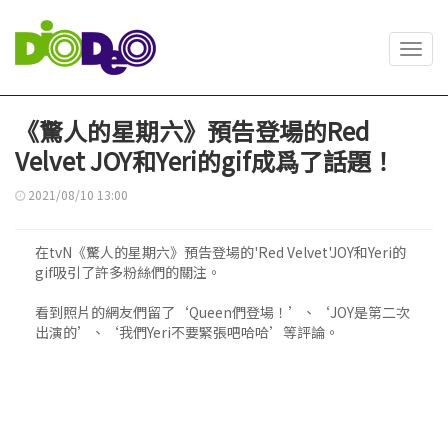
Toggl
navig
《驚人的星期六》預告登場的Red
Velvet JOY和Yeri的gif成爲了話題！
2021/08/10 13:00
在tvN《驚人的星期六》預告登場的'Red Velvet'JOY和Yeri的
gif吸引了許多粉絲們的關注。
看到照片的網友們留了‘Queen們登場！’、‘JOY是第二次
出演的’、‘我們Yeri不要緊張吧哈哈’等評論。