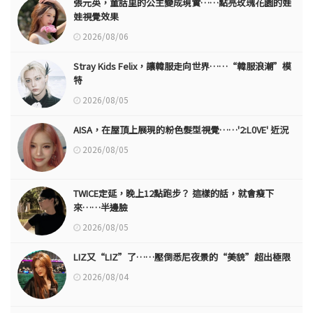
張元英，童話里的公主變成現實……點亮玫瑰花園的娃
娃視覺效果
2026/08/06
Stray Kids Felix，讓韓服走向世界……“韓服浪潮”模
特
2026/08/05
AISA，在屋頂上展現的粉色髮型視覺……'2:L0VE' 近況
2026/08/05
TWICE定延，晚上12點跑步？ 這樣的話，就會瘦下
來……半邊臉
2026/08/05
LIZ又“LIZ”了……壓倒悉尼夜景的“美貌”超出極限
2026/08/04