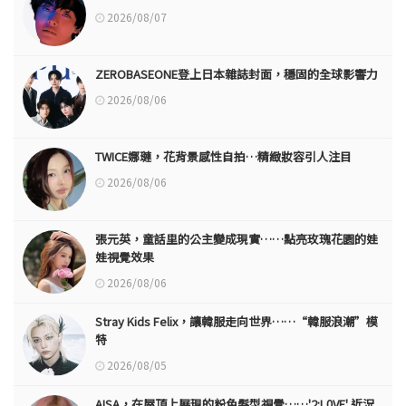
2026/08/07
ZEROBASEONE登上日本雜誌封面，穩固的全球影響力
2026/08/06
TWICE娜璉，花背景感性自拍…精緻妝容引人注目
2026/08/06
張元英，童話里的公主變成現實……點亮玫瑰花園的娃
娃視覺效果
2026/08/06
Stray Kids Felix，讓韓服走向世界……“韓服浪潮”模
特
2026/08/05
AISA，在屋頂上展現的粉色髮型視覺……'2:L0VE' 近況