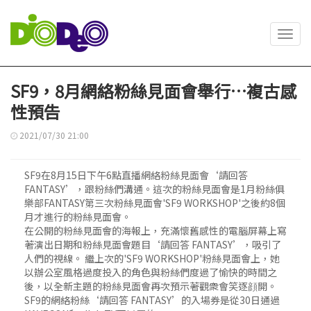
Toggl
navig
SF9，8月網絡粉絲見面會舉行…複古感
性預告
2021/07/30 21:00
SF9在8月15日下午6點直播網絡粉絲見面會‘請回答
FANTASY’，跟粉絲們溝通。這次的粉絲見面會是1月粉絲俱
樂部FANTASY第三次粉絲見面會'SF9 WORKSHOP'之後約8個
月才進行的粉絲見面會。
在公開的粉絲見面會的海報上，充滿懷舊感性的電腦屏幕上寫
著演出日期和粉絲見面會題目‘請回答 FANTASY’，吸引了
人們的視線。 繼上次的'SF9 WORKSHOP'粉絲見面會上，她
以辦公室風格過度投入的角色與粉絲們度過了愉快的時間之
後，以全新主題的粉絲見面會再次預示著觀衆會笑逐顔開。
SF9的網絡粉絲‘請回答 FANTASY’的入場券是從30日通過