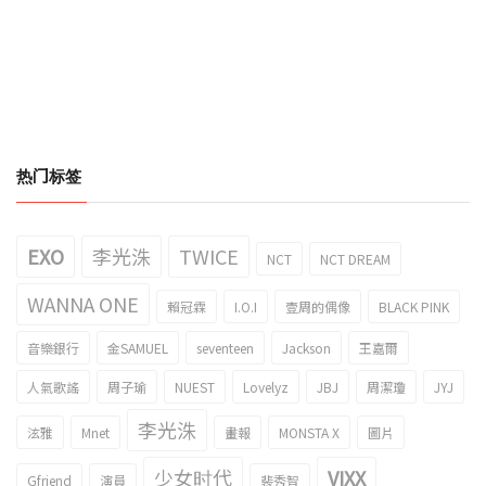
热门标签
EXO
李光洙
TWICE
NCT
NCT DREAM
WANNA ONE
賴冠霖
I.O.I
壹周的偶像
BLACK PINK
音樂銀行
金SAMUEL
seventeen
Jackson
王嘉爾
人氣歌謠
周子瑜
NUEST
Lovelyz
JBJ
周潔瓊
JYJ
李光洙
泫雅
Mnet
畫報
MONSTA X
圖片
少女时代
VIXX
Gfriend
演員
裴秀智