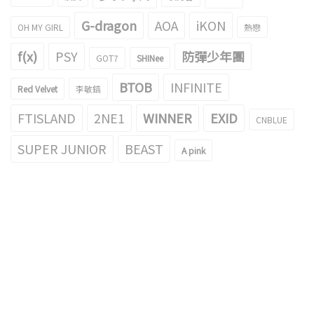
G-dragon
AOA
iKON
OH MY GIRL
熱戀
f(x)
PSY
防彈少年團
GOT7
SHINee
BTOB
INFINITE
Red Velvet
李敏鎬
FTISLAND
2NE1
WINNER
EXID
CNBLUE
SUPER JUNIOR
BEAST
A pink