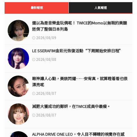
最新報道
人氣報道
還以為是音樂盒玩偶呢！ TWICE的Momo以無瑕的美腿
迷倒了整個日本列島
2026/08/09
LE SSERAFIM金彩元恢復活動“下周開始安排日程”
2026/08/08
眼神讓人心動，美貌閃耀……安宥真，就算瞪着看也很
漂亮呢
2026/08/07
減肥大獲成功的鄭妍，在TWICE成員中最瘦。
2026/08/07
ALPHA DRIVE ONE LEO，令人目不轉睛的視覺存在感