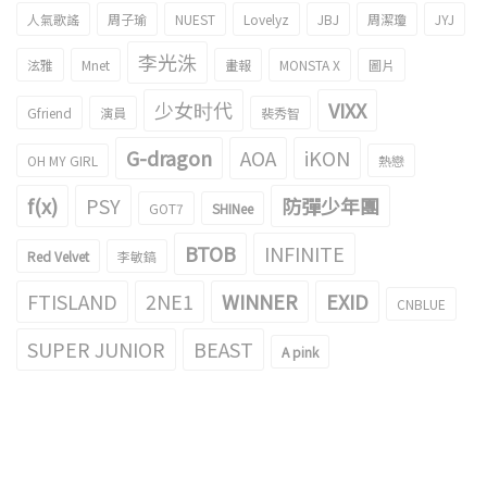
人氣歌謠
周子瑜
NUEST
Lovelyz
JBJ
周潔瓊
JYJ
李光洙
泫雅
Mnet
畫報
MONSTA X
圖片
少女时代
VIXX
Gfriend
演員
裴秀智
G-dragon
AOA
iKON
OH MY GIRL
熱戀
f(x)
PSY
防彈少年團
GOT7
SHINee
BTOB
INFINITE
Red Velvet
李敏鎬
FTISLAND
2NE1
WINNER
EXID
CNBLUE
SUPER JUNIOR
BEAST
A pink