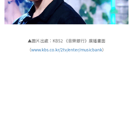
▲圖片出處：KBS2 《音樂銀行》廣播畫面
（
www.kbs.co.kr/2tv/enter/musicbank
）