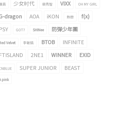
少女时代
VIXX
演員
裴秀智
OH MY GIRL
G-dragon
AOA
iKON
f(x)
熱戀
PSY
防彈少年團
GOT7
SHINee
BTOB
INFINITE
Red Velvet
李敏鎬
FTISLAND
2NE1
WINNER
EXID
SUPER JUNIOR
BEAST
CNBLUE
A pink