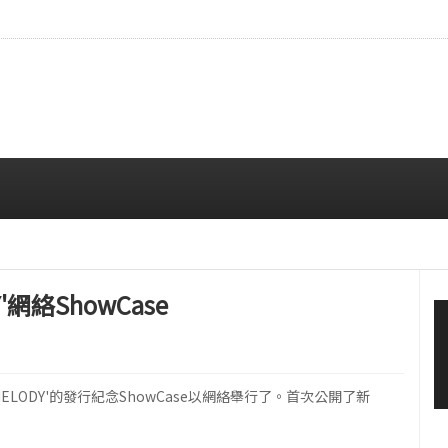
…安宥真，就算瞪着看也很漂亮呢
08/07 12:00 PM
Y'網絡ShowCase
T MELODY'的發行紀念ShowCase以網絡舉行了。首次公開了新