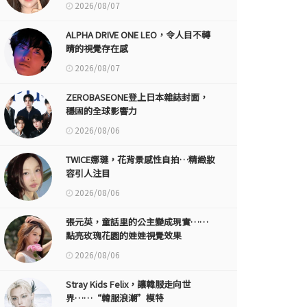
2026/08/07
ALPHA DRIVE ONE LEO，令人目不轉
睛的視覺存在感
2026/08/07
ZEROBASEONE登上日本雜誌封面，
穩固的全球影響力
2026/08/06
TWICE娜璉，花背景感性自拍…精緻妝
容引人注目
2026/08/06
張元英，童話里的公主變成現實……
點亮玫瑰花園的娃娃視覺效果
2026/08/06
Stray Kids Felix，讓韓服走向世
界……“韓服浪潮”模特