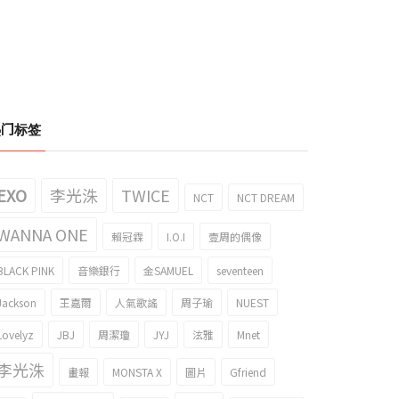
热门标签
EXO
李光洙
TWICE
NCT
NCT DREAM
WANNA ONE
賴冠霖
I.O.I
壹周的偶像
BLACK PINK
音樂銀行
金SAMUEL
seventeen
Jackson
王嘉爾
人氣歌謠
周子瑜
NUEST
Lovelyz
JBJ
周潔瓊
JYJ
泫雅
Mnet
李光洙
畫報
MONSTA X
圖片
Gfriend