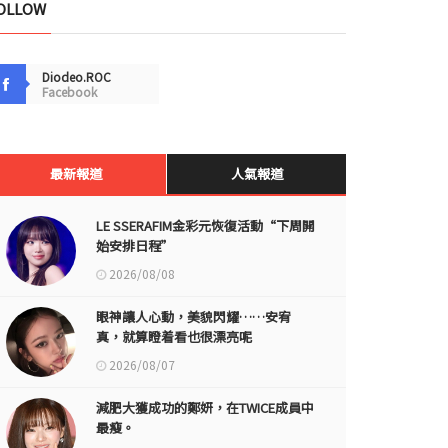
OLLOW
Diodeo.ROC
Facebook
最新報道
人氣報道
LE SSERAFIM金彩元恢復活動“下周開
始安排日程”
2026/08/08
眼神讓人心動，美貌閃耀……安宥
真，就算瞪着看也很漂亮呢
2026/08/07
減肥大獲成功的鄭妍，在TWICE成員中
最瘦。