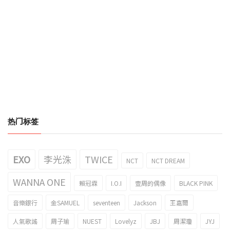
热门标签
EXO
李光洙
TWICE
NCT
NCT DREAM
WANNA ONE
賴冠霖
I.O.I
壹周的偶像
BLACK PINK
音樂銀行
金SAMUEL
seventeen
Jackson
王嘉爾
人氣歌謠
周子瑜
NUEST
Lovelyz
JBJ
周潔瓊
JYJ