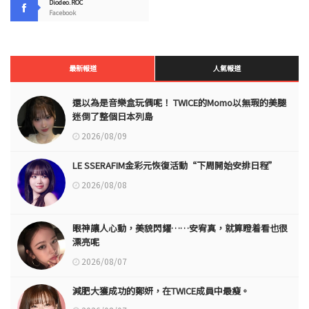
Diodeo.ROC
Facebook
最新報道
人氣報道
還以為是音樂盒玩偶呢！ TWICE的Momo以無瑕的美腿
迷倒了整個日本列島
2026/08/09
LE SSERAFIM金彩元恢復活動“下周開始安排日程”
2026/08/08
眼神讓人心動，美貌閃耀……安宥真，就算瞪着看也很
漂亮呢
2026/08/07
減肥大獲成功的鄭妍，在TWICE成員中最瘦。