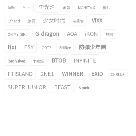
李光洙
泫雅
Mnet
畫報
MONSTA X
圖片
少女时代
VIXX
Gfriend
演員
裴秀智
G-dragon
AOA
iKON
OH MY GIRL
熱戀
f(x)
PSY
防彈少年團
GOT7
SHINee
BTOB
INFINITE
Red Velvet
李敏鎬
FTISLAND
2NE1
WINNER
EXID
CNBLUE
SUPER JUNIOR
BEAST
A pink