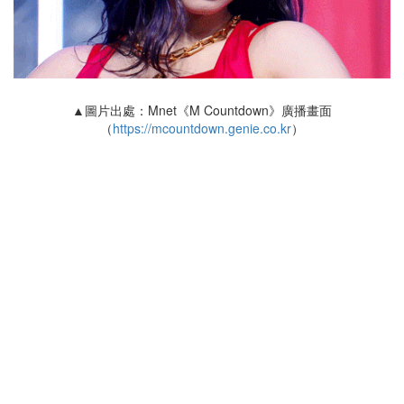
▲圖片出處：Mnet《M Countdown》廣播畫面
（
https://mcountdown.genie.co.kr
）