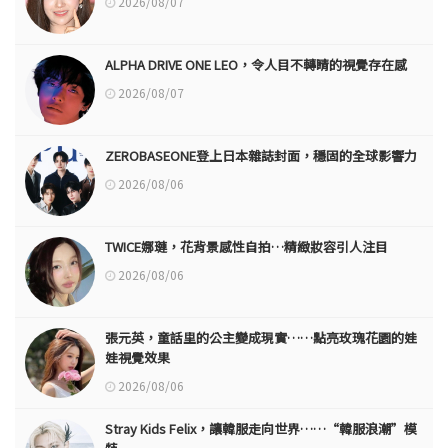
2026/08/07
ALPHA DRIVE ONE LEO，令人目不轉睛的視覺存在感
2026/08/07
ZEROBASEONE登上日本雜誌封面，穩固的全球影響力
2026/08/06
TWICE娜璉，花背景感性自拍…精緻妝容引人注目
2026/08/06
張元英，童話里的公主變成現實……點亮玫瑰花園的娃
娃視覺效果
2026/08/06
Stray Kids Felix，讓韓服走向世界……“韓服浪潮”模