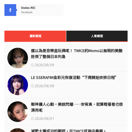
Diodeo.ROC
Facebook
最新報道
人氣報道
還以為是音樂盒玩偶呢！ TWICE的Momo以無瑕的美腿
迷倒了整個日本列島
2026/08/09
LE SSERAFIM金彩元恢復活動“下周開始安排日程”
2026/08/08
眼神讓人心動，美貌閃耀……安宥真，就算瞪着看也很
漂亮呢
2026/08/07
減肥大獲成功的鄭妍，在TWICE成員中最瘦。