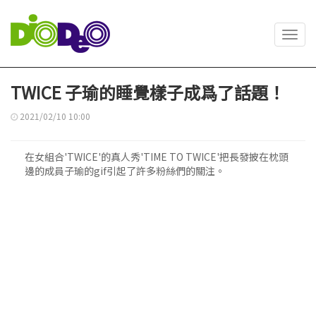
Toggl
navig
TWICE 子瑜的睡覺樣子成爲了話題！
2021/02/10 10:00
在女組合'TWICE'的真人秀'TIME TO TWICE'把長發披在枕頭
邊的成員子瑜的gif引起了許多粉絲們的關注。