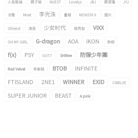
人氣歌謠
周子瑜
NUEST
Lovelyz
JBJ
周潔瓊
JYJ
李光洙
泫雅
Mnet
畫報
MONSTA X
圖片
少女时代
VIXX
Gfriend
演員
裴秀智
G-dragon
AOA
iKON
OH MY GIRL
熱戀
f(x)
PSY
防彈少年團
GOT7
SHINee
BTOB
INFINITE
Red Velvet
李敏鎬
FTISLAND
2NE1
WINNER
EXID
CNBLUE
SUPER JUNIOR
BEAST
A pink