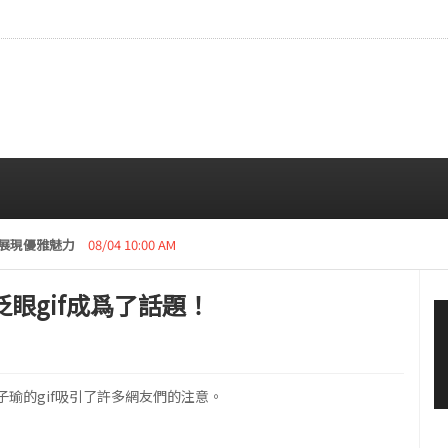
造型展現優雅魅力
08/04 10:00 AM
k眨眼gif成爲了話題！
成員子瑜的gif吸引了許多網友們的注意。