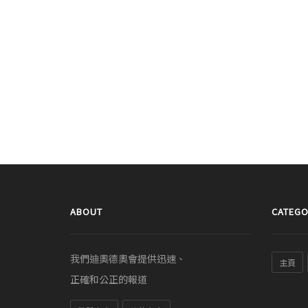
ABOUT
CATEGO
我們迪奧德奧會提供迅速、
主頁
正確和公正的報道