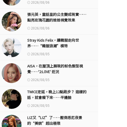
2026/08/06
張元英，童話里的公主變成現實……
點亮玫瑰花園的娃娃視覺效果
2026/08/06
Stray Kids Felix，讓韓服走向世
界……“韓服浪潮”模特
2026/08/05
AISA，在屋頂上展現的粉色髮型視
覺……'2:L0VE' 近況
2026/08/05
TWICE定延，晚上12點跑步？ 這樣的
話，就會瘦下來……半邊臉
2026/08/05
LIZ又“LIZ”了……壓倒悉尼夜景
的“美貌”超出極限