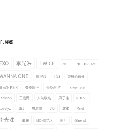
热门标签
EXO
李光洙
TWICE
NCT
NCT DREAM
WANNA ONE
賴冠霖
I.O.I
壹周的偶像
BLACK PINK
音樂銀行
金SAMUEL
seventeen
Jackson
王嘉爾
人氣歌謠
周子瑜
NUEST
啊...TWICE 子瑜的gif成爲了話題！
Lovelyz
JBJ
周潔瓊
JYJ
泫雅
Mnet
020/11/03
李光洙
畫報
MONSTA X
圖片
Gfriend