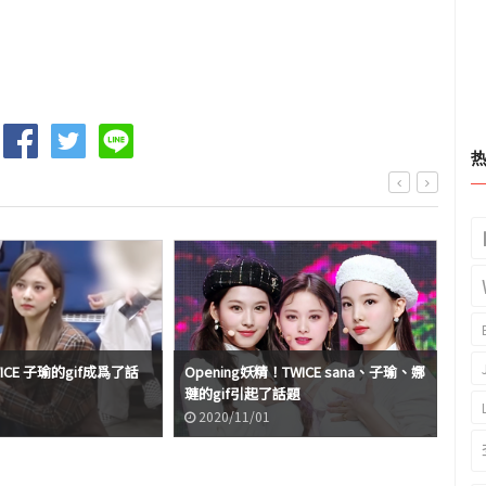
CE 子瑜的gif成爲了話
Opening妖精！TWICE sana、子瑜、娜
璉的gif引起了話題
肋骨
2020/11/01
2