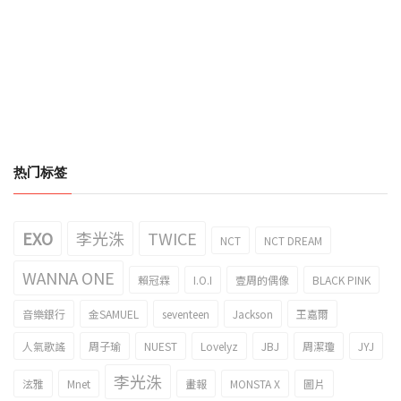
热门标签
EXO
李光洙
TWICE
NCT
NCT DREAM
WANNA ONE
賴冠霖
I.O.I
壹周的偶像
BLACK PINK
音樂銀行
金SAMUEL
seventeen
Jackson
王嘉爾
人氣歌謠
周子瑜
NUEST
Lovelyz
JBJ
周潔瓊
JYJ
李光洙
泫雅
Mnet
畫報
MONSTA X
圖片