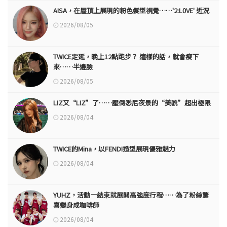
AISA，在屋頂上展現的粉色髮型視覺……'2:L0VE' 近況
2026/08/05
TWICE定延，晚上12點跑步？ 這樣的話，就會瘦下
來……半邊臉
2026/08/05
LIZ又“LIZ”了……壓倒悉尼夜景的“美貌”超出極限
2026/08/04
TWICE的Mina，以FENDI造型展現優雅魅力
2026/08/04
YUHZ，活動一結束就展開高強度行程……為了粉絲驚
喜變身成咖啡師
2026/08/04