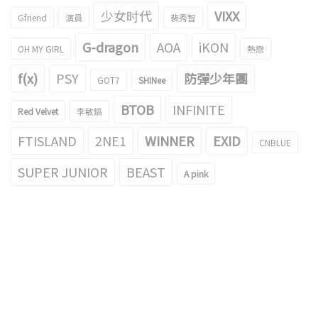
少女时代
VIXX
Gfriend
演員
裴秀智
G-dragon
AOA
iKON
OH MY GIRL
熱戀
f(x)
PSY
防彈少年團
GOT7
SHINee
BTOB
INFINITE
Red Velvet
李敏鎬
FTISLAND
2NE1
WINNER
EXID
CNBLUE
SUPER JUNIOR
BEAST
A pink