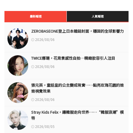
最新報道
人氣報道
ZEROBASEONE登上日本雜誌封面，穩固的全球影響力
2026/08/06
TWICE娜璉，花背景感性自拍…精緻妝容引人注目
2026/08/06
張元英，童話里的公主變成現實……點亮玫瑰花園的娃
娃視覺效果
2026/08/06
Stray Kids Felix，讓韓服走向世界……“韓服浪潮”模
特
2026/08/05