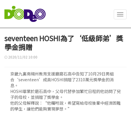
Toggl
navig
seventeen HOSHI為了‘低級師弟’獎
學金捐贈
2020/11/02 10:00
京畿九裏南楊州教育支援廳磨石高中告知了10月29日男組
合‘seventeen’成員HOSHI捐贈了2310萬元獎學金的消
息。
HOSHI畢業於磨石高中，父母代替參加繁忙日程的他訪問了兒
子的母校，並捐贈了獎學金。
他的父母解釋說：“他囑咐說，希望寫給母校後輩中經濟困難
的學生，讓他們能夠實現夢想。”