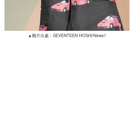
▲圖片出處：SEVENTEEN HOSHI/News1