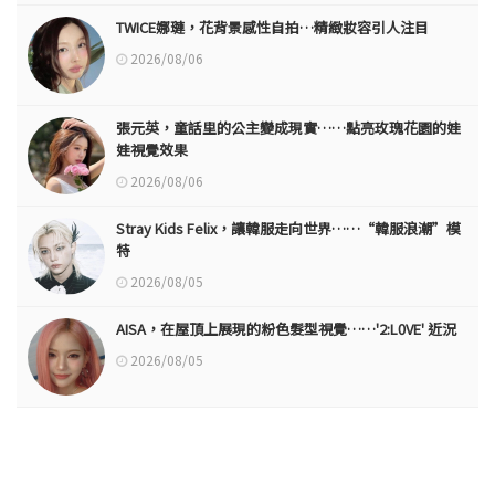
TWICE娜璉，花背景感性自拍…精緻妝容引人注目
2026/08/06
張元英，童話里的公主變成現實……點亮玫瑰花園的娃
娃視覺效果
2026/08/06
Stray Kids Felix，讓韓服走向世界……“韓服浪潮”模
特
2026/08/05
AISA，在屋頂上展現的粉色髮型視覺……'2:L0VE' 近況
2026/08/05