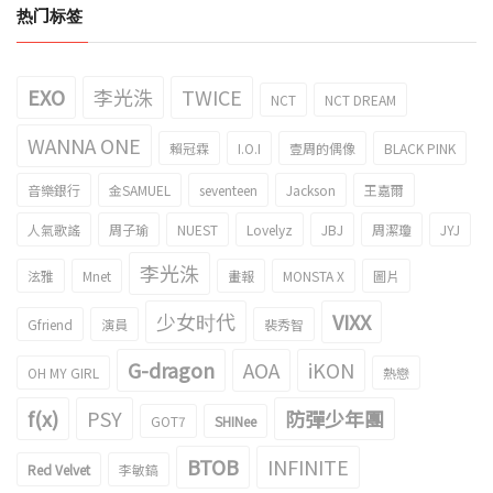
热门标签
EXO
李光洙
TWICE
NCT
NCT DREAM
WANNA ONE
賴冠霖
I.O.I
壹周的偶像
BLACK PINK
音樂銀行
金SAMUEL
seventeen
Jackson
王嘉爾
人氣歌謠
周子瑜
NUEST
Lovelyz
JBJ
周潔瓊
JYJ
李光洙
泫雅
Mnet
畫報
MONSTA X
圖片
少女时代
VIXX
Gfriend
演員
裴秀智
G-dragon
AOA
iKON
OH MY GIRL
熱戀
f(x)
PSY
防彈少年團
GOT7
SHINee
BTOB
INFINITE
Red Velvet
李敏鎬