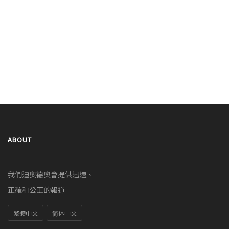
ABOUT
我們迪奧德奧會提供迅速、
正確和公正的報道
繁體中文
简体中文