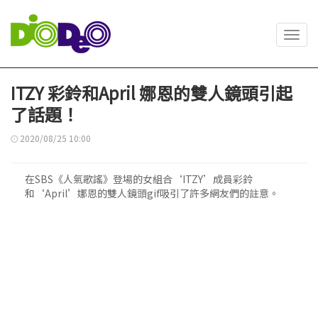
Toggl
navig
ITZY 彩鈴和April 娜恩的雙人鏡頭引起
了話題！
2020/08/25 10:00
在SBS《人氣歌謠》登場的女組合‘ITZY’成員彩鈴
和‘April’娜恩的雙人鏡頭gif吸引了許多網友們的註意。