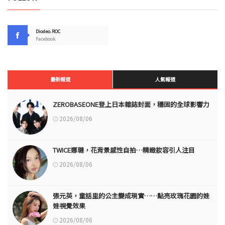
Diodeo.ROC
Facebook
最新報道
人氣報道
ZEROBASEONE登上日本雜誌封面，穩固的全球影響力
2026/08/06
TWICE娜璉，花背景感性自拍…精緻妝容引人注目
2026/08/06
張元英，童話里的公主變成現實……點亮玫瑰花園的娃
娃視覺效果
2026/08/06