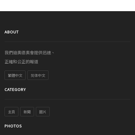
ABOUT
我們迪奧德奧會提供迅速、
正確和公正的報道
繁體中文
简体中文
CATEGORY
主頁
新聞
圖片
PHOTOS