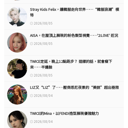
Stray Kids Felix，讓韓服走向世界……“韓服浪潮”模
特
2026/08/05
AISA，在屋頂上展現的粉色髮型視覺……'2:L0VE' 近況
2026/08/05
TWICE定延，晚上12點跑步？ 這樣的話，就會瘦下
來……半邊臉
2026/08/05
LIZ又“LIZ”了……壓倒悉尼夜景的“美貌”超出極限
2026/08/04
TWICE的Mina，以FENDI造型展現優雅魅力
2026/08/04