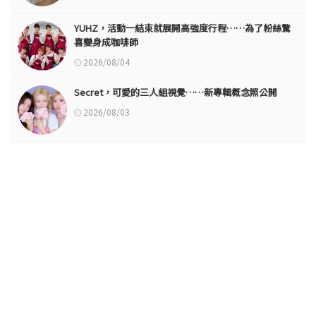
YUHZ，活動一結束就展開高強度行程……為了粉絲驚
喜變身成咖啡師
2026/08/04
Secret，可愛的三人組視覺……新專輯概念照公開
2026/08/03