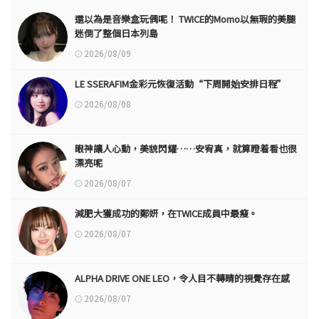
還以為是音樂盒玩偶呢！ TWICE的Momo以無瑕的美腿
迷倒了整個日本列島
2026/08/09
LE SSERAFIM金彩元恢復活動“下周開始安排日程”
2026/08/08
眼神讓人心動，美貌閃耀……安宥真，就算瞪着看也很
漂亮呢
2026/08/07
減肥大獲成功的鄭妍，在TWICE成員中最瘦。
2026/08/07
ALPHA DRIVE ONE LEO，令人目不轉睛的視覺存在感
2026/08/07