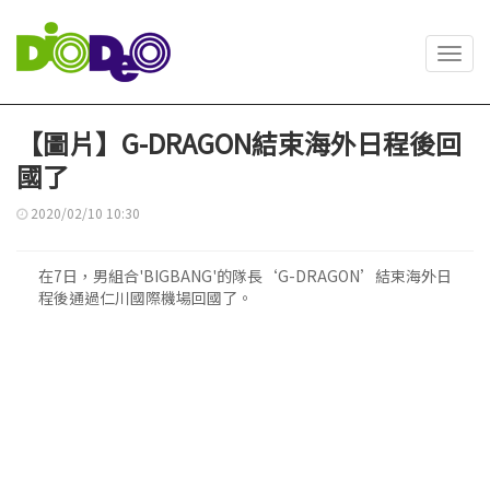
Toggl
navig
【圖片】G-DRAGON結束海外日程後回
國了
2020/02/10 10:30
在7日，男組合'BIGBANG'的隊長‘G-DRAGON’結束海外日
程後通過仁川國際機場回國了。