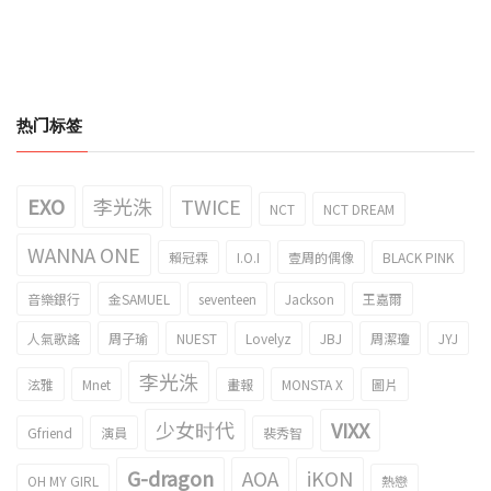
热门标签
EXO
李光洙
TWICE
NCT
NCT DREAM
WANNA ONE
賴冠霖
I.O.I
壹周的偶像
BLACK PINK
音樂銀行
金SAMUEL
seventeen
Jackson
王嘉爾
人氣歌謠
周子瑜
NUEST
Lovelyz
JBJ
周潔瓊
JYJ
李光洙
泫雅
Mnet
畫報
MONSTA X
圖片
少女时代
VIXX
Gfriend
演員
裴秀智
G-dragon
AOA
iKON
OH MY GIRL
熱戀