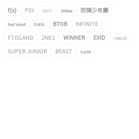
f(x)
PSY
防彈少年團
GOT7
SHINee
BTOB
INFINITE
Red Velvet
李敏鎬
FTISLAND
2NE1
WINNER
EXID
CNBLUE
SUPER JUNIOR
BEAST
A pink