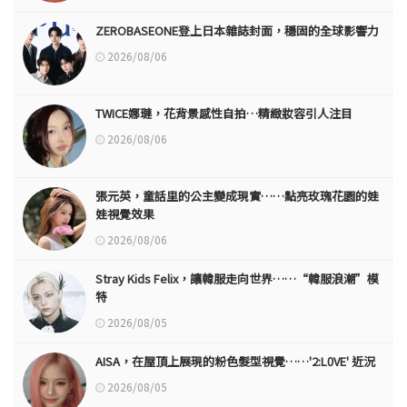
ZEROBASEONE登上日本雜誌封面，穩固的全球影響力
2026/08/06
TWICE娜璉，花背景感性自拍…精緻妝容引人注目
2026/08/06
張元英，童話里的公主變成現實……點亮玫瑰花園的娃
娃視覺效果
2026/08/06
Stray Kids Felix，讓韓服走向世界……“韓服浪潮”模
特
2026/08/05
AISA，在屋頂上展現的粉色髮型視覺……'2:L0VE' 近況
2026/08/05